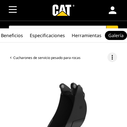
person
SEARCH
search
Beneficios
Especificaciones
Herramientas
Galería
more_vert
Cucharones de servicio pesado para rocas