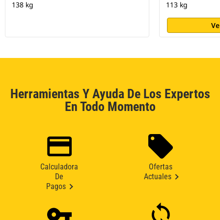
138 kg
113 kg
Ve
Herramientas Y Ayuda De Los Expertos
En Todo Momento
Calculadora
Ofertas
De
Actuales
Pagos