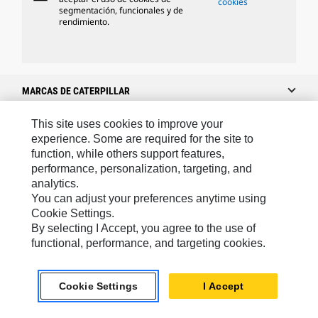
cookies
segmentación, funcionales y de
rendimiento.
MARCAS DE CATERPILLAR
This site uses cookies to improve your
experience. Some are required for the site to
Caterpillar.com
function, while others support features,
performance, personalization, targeting, and
Caterpillar Contacto
analytics.
Mis Preferencias De Marketing
You can adjust your preferences anytime using
Cookie Settings.
Site Map
By selecting I Accept, you agree to the use of
Cookie Settings
functional, performance, and targeting cookies.
Legal
Cookie Settings
I Accept
Privacy