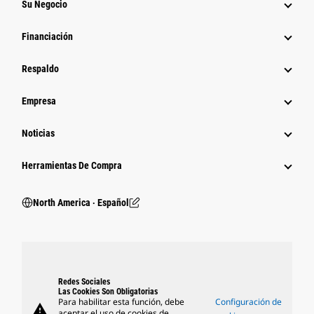
Su Negocio
Financiación
Respaldo
Empresa
Noticias
Herramientas De Compra
North America ‧ Español
Redes Sociales
Las Cookies Son Obligatorias
Para habilitar esta función, debe
Configuración de
warning
aceptar el uso de cookies de