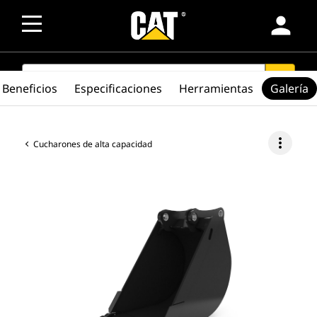
person
SEARCH
search
Beneficios
Especificaciones
Herramientas
Galería
more_vert
Cucharones de alta capacidad