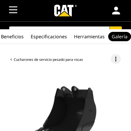
person
SEARCH
search
Beneficios
Especificaciones
Herramientas
Galería
more_vert
Cucharones de servicio pesado para rocas