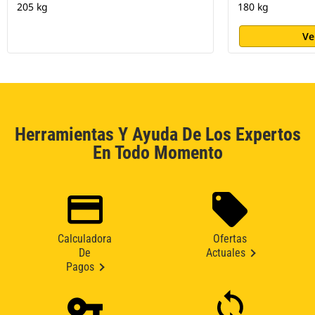
205 kg
180 kg
Ve
Herramientas Y Ayuda De Los Expertos
En Todo Momento
Calculadora
Ofertas
De
Actuales
Pagos