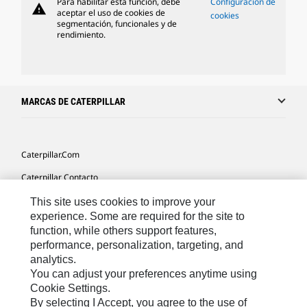
Para habilitar esta función, debe
Configuración de
warning
aceptar el uso de cookies de
cookies
segmentación, funcionales y de
rendimiento.
MARCAS DE CATERPILLAR
Caterpillar.com
Caterpillar Contacto
Mis Preferencias De Marketing
This site uses cookies to improve your
experience. Some are required for the site to
Site Map
function, while others support features,
performance, personalization, targeting, and
Cookie Settings
analytics.
Legal
You can adjust your preferences anytime using
Cookie Settings.
Privacy
By selecting I Accept, you agree to the use of