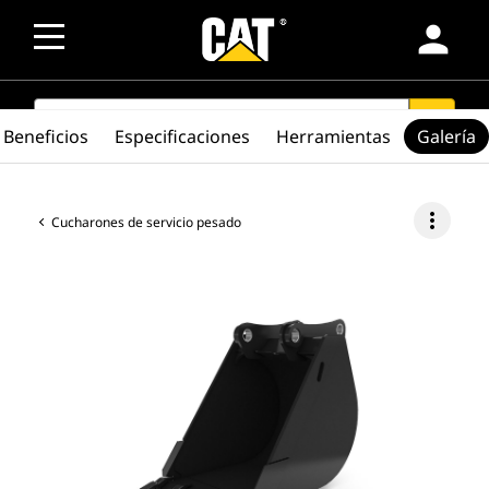
person
SEARCH
search
Beneficios
Especificaciones
Herramientas
Galería
more_vert
Cucharones de servicio pesado