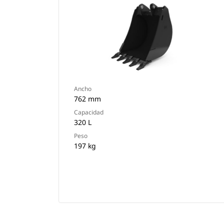
Ancho
762 mm
Capacidad
320 L
Peso
197 kg