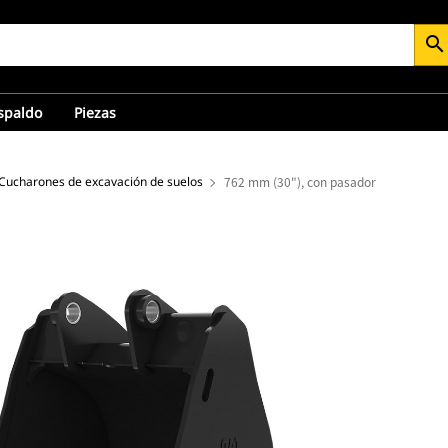
search
espaldo
Piezas
Cucharones de excavación de suelos
762 mm (30"), con pasador