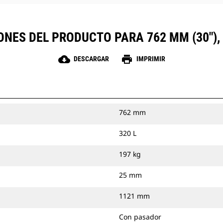
ONES DEL PRODUCTO PARA 762 MM (30")
cloud_download
print
DESCARGAR
IMPRIMIR
762 mm
320 L
197 kg
25 mm
1121 mm
Con pasador