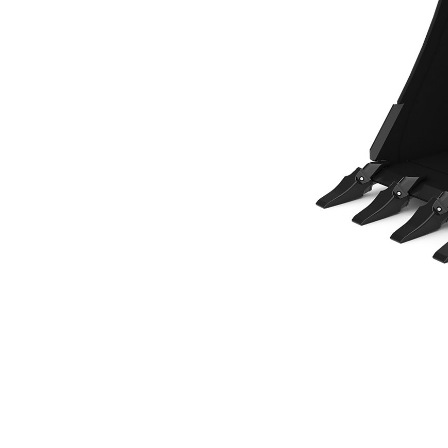
762 Mm (30"), Con Pasador
Ben
Cambiar modelo