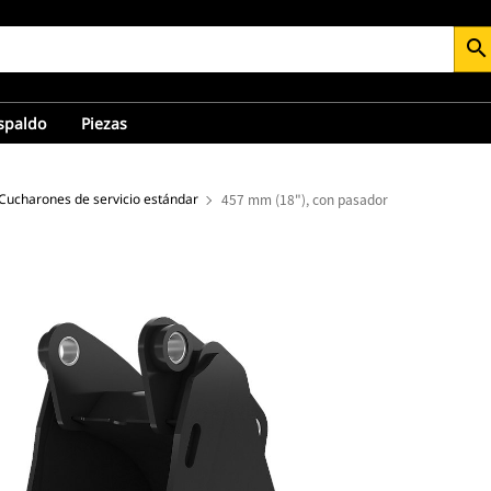
search
espaldo
Piezas
Cucharones de servicio estándar
457 mm (18"), con pasador