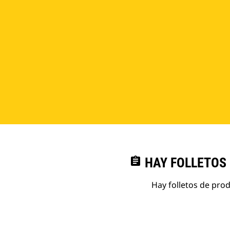
assignment
HAY FOLLETOS
Hay folletos de pro