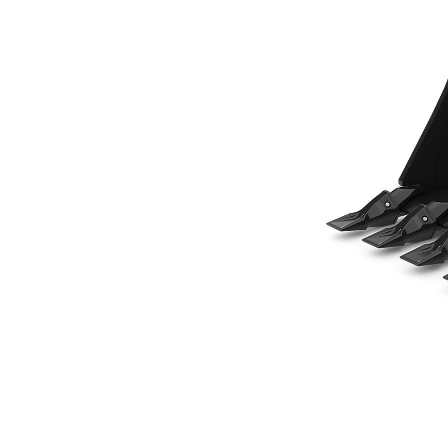
457 Mm (18"), Con Pasador
Ben
Cambiar modelo