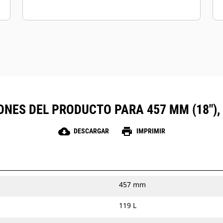
ONES DEL PRODUCTO PARA 457 MM (18")
cloud_download
print
DESCARGAR
IMPRIMIR
457 mm
119 L