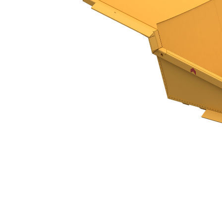
Benne HE - 794 AC
Ava
Modifier le modèle