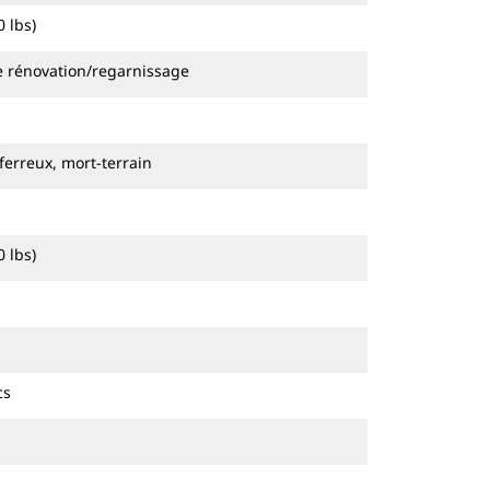
 lbs)
de rénovation/regarnissage
ferreux, mort-terrain
 lbs)
cs