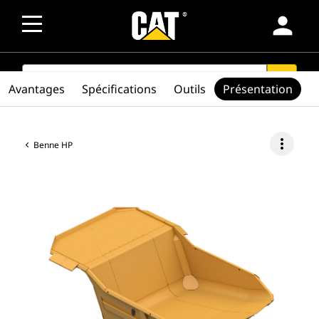
person
SEARCH
search
Avantages
Spécifications
Outils
Présentation
more_vert
Benne HP