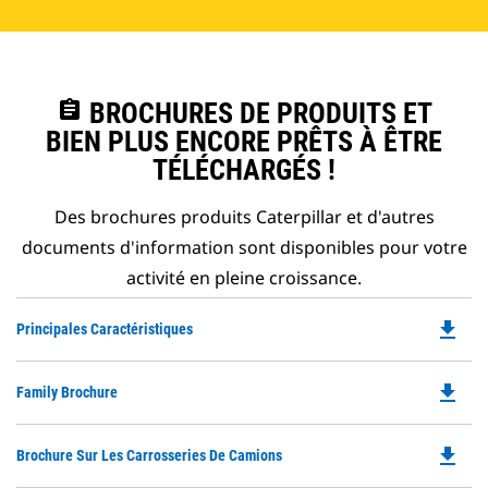
assignment
BROCHURES DE PRODUITS ET
BIEN PLUS ENCORE PRÊTS À ÊTRE
TÉLÉCHARGÉS !
Des brochures produits Caterpillar et d'autres
documents d'information sont disponibles pour votre
activité en pleine croissance.
file_download
Do
Principales Caractéristiques
P
O
file_download
Do
Family Brochure
in
P
a
O
N
file_download
Do
Brochure Sur Les Carrosseries De Camions
in
Ta
P
a