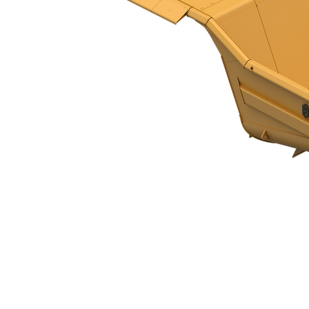
Benne HP XL - 797F
Ava
Modifier le modèle