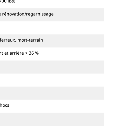
700 lbs)
de rénovation/regarnissage
ferreux, mort-terrain
t et arrière > 36 %
chocs