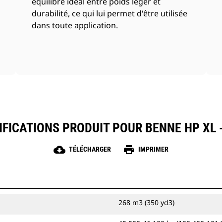
équilibre idéal entre poids léger et
durabilité, ce qui lui permet d'être utilisée
dans toute application.
IFICATIONS PRODUIT POUR BENNE HP XL -
cloud_download
print
TÉLÉCHARGER
IMPRIMER
268 m3 (350 yd3)