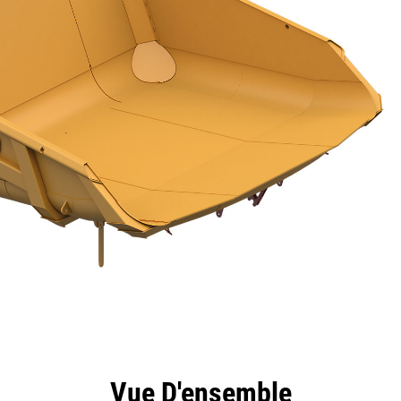
ntages
Spécifications
Outils
Présentation
Vue D'ensemble