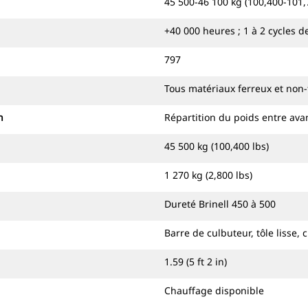
45 500-46 100 kg (100,400-101,
+40 000 heures ; 1 à 2 cycles 
797
Tous matériaux ferreux et non-
n
Répartition du poids entre avan
45 500 kg (100,400 lbs)
1 270 kg (2,800 lbs)
Dureté Brinell 450 à 500
Barre de culbuteur, tôle lisse, 
1.59 (5 ft 2 in)
Chauffage disponible