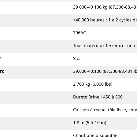
39 600-40 100 kg (87,300-88,431
+40 000 heures ; 1 à 2 cycles 
796AC
Tous matériaux ferreux et non-
n
S.o.
ard
39,600-40,100 (87,300-88,431 lb
2 700 kg (6,000 lbs)
Dureté Brinell 450 à 500
Caisson à roche, tôle lisse, cho
1.8 m (5 ft 10 in)
Chauffage disponible