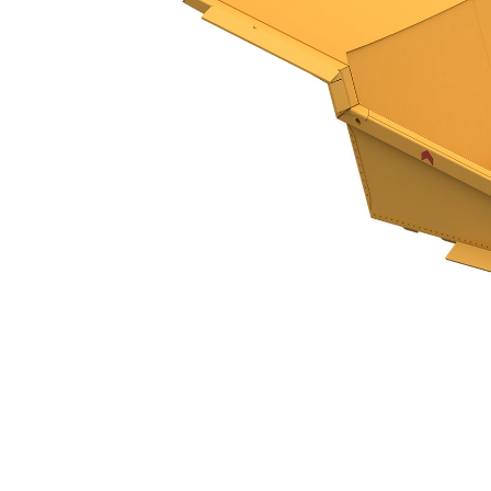
Benne HE - 796 AC
Ava
Modifier le modèle