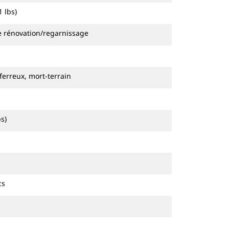
 lbs)
de rénovation/regarnissage
ferreux, mort-terrain
s)
cs