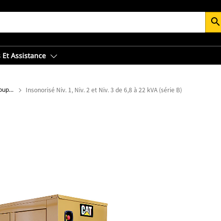
searc
 Et Assistance
Énergie électrique : Enceintes de groupe électrogène
Insonorisé Niv. 1, Niv. 2 et Niv. 3 de 6,8 à 22 kVA (série B)