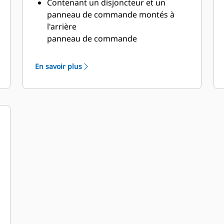
Contenant un disjoncteur et un
panneau de commande montés à
l'arrière
panneau de commande
Double portes de chaque côté
Portes à charnières verticales avec
En savoir plus
porte à barre pleine
pour maintenir les portes ouvertes
avec une rotation de 135°.
Vidanges d'huile de lubrification et
de liquide de refroidissement
acheminées vers l'extérieur
du capotage et robinets de vidange
raccordés
Couvercle de l'orifice de remplissage
du radiateur