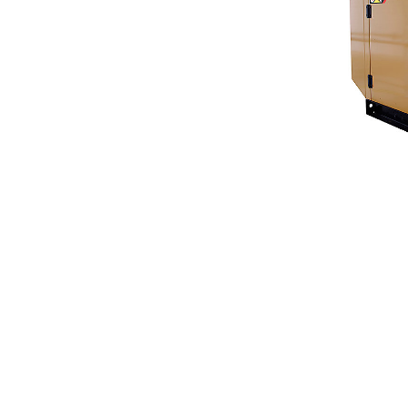
Insonorisé Niv. 1, Niv. 2 Et Niv. 3 De 6,8 À 22 KVA (série B)
Ava
Modifier le modèle