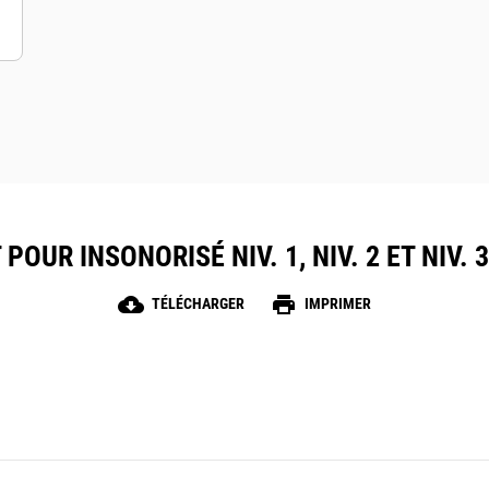
OUR INSONORISÉ NIV. 1, NIV. 2 ET NIV. 3 
cloud_download
print
TÉLÉCHARGER
IMPRIMER