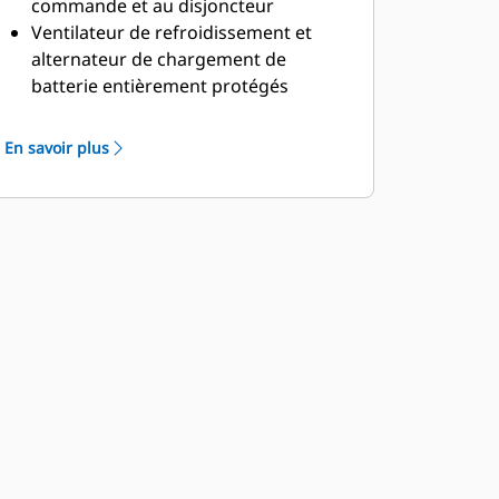
commande et au disjoncteur
Ventilateur de refroidissement et
alternateur de chargement de
batterie entièrement protégés
Orifice de remplissage de carburant,
orifice de remplissage d'huile et
En savoir plus
batterie protégés par des accès
verrouillables
Bouton d'arrêt d'urgence monté à
l'extérieur
Conçu pour le levage du palonnier en
toute sécurité
Afficheur du panneau de commande
Zone de tronçons à l'épreuve des
rongeurs