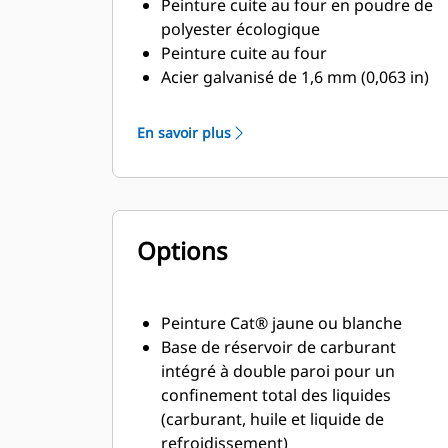
Peinture cuite au four en poudre de
polyester écologique
Peinture cuite au four
Acier galvanisé de 1,6 mm (0,063 in)
Base en porte-à-faux pour une
protection sur l'intégralité du
En savoir plus
capotage
Montants d'angles de protection en
thermoplastique de haute qualité
Loquets de porte à compression
Options
pour une étanchéité totale de la
porte
plaquées en zinc ou acier inoxydable
laqué noir
Peinture Cat® jaune ou blanche
Attaches
Base de réservoir de carburant
Système de silencieux
intégré à double paroi pour un
d'échappement pour usage
confinement total des liquides
résidentiel monté à l'intérieur
(carburant, huile et liquide de
refroidissement)