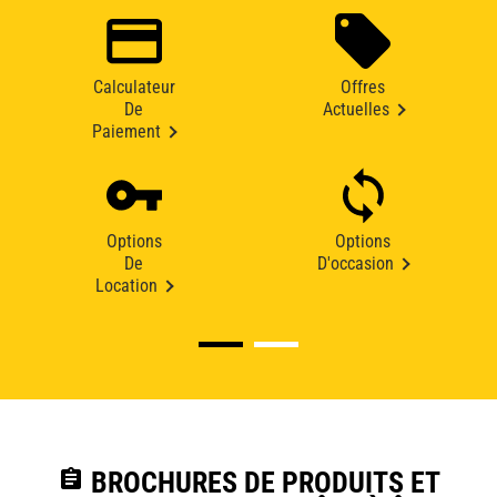
Calculateur
Offres
De
Actuelles
Paiement
Options
Options
De
D'occasion
Location
assignment
BROCHURES DE PRODUITS ET