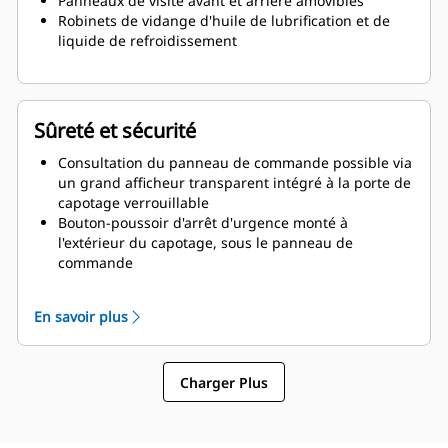
Panneaux de visite avant et arrière amovibles
Robinets de vidange d'huile de lubrification et de
liquide de refroidissement
Sûreté et sécurité
Consultation du panneau de commande possible via
un grand afficheur transparent intégré à la porte de
capotage verrouillable
Bouton-poussoir d'arrêt d'urgence monté à
l'extérieur du capotage, sous le panneau de
commande
Ventilateur de refroidissement et alternateur de
chargement de batterie entièrement protégés
En savoir plus
Orifice de remplissage de carburant et batterie
protégés par des accès verrouillables
Système de silencieux d'échappement entièrement
Charger Plus
sous protection pour la sécurité de l'opérateur