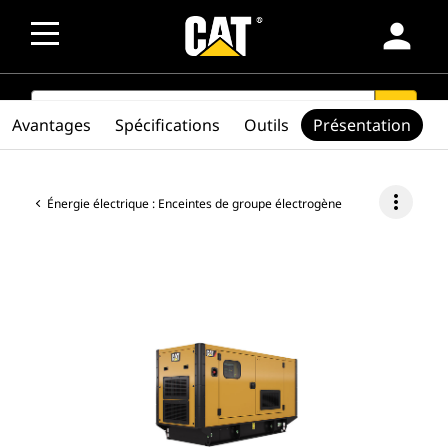
person
SEARCH
search
Avantages
Spécifications
Outils
Présentation
more_vert
Énergie électrique : Enceintes de groupe électrogène