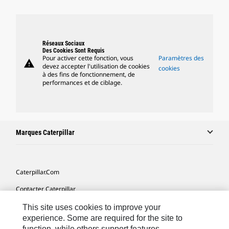
Réseaux Sociaux
Des Cookies Sont Requis
Pour activer cette fonction, vous
Paramètres des
warning
devez accepter l'utilisation de cookies
cookies
à des fins de fonctionnement, de
performances et de ciblage.
Marques Caterpillar
Caterpillar.com
Contacter Caterpillar
Mes Préférences Marketing
This site uses cookies to improve your
experience. Some are required for the site to
Plan Du Site
function, while others support features,