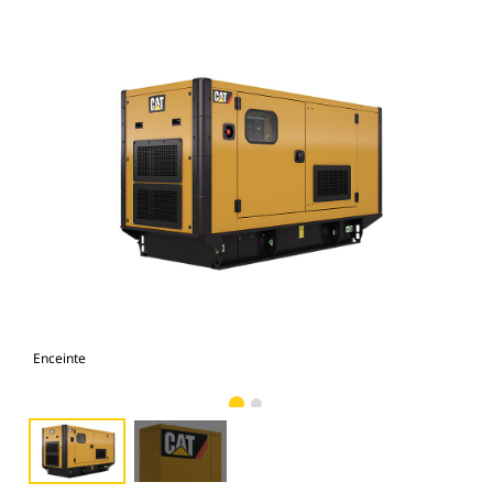
Enceinte
Cap