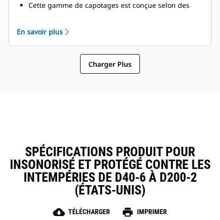
Cette gamme de capotages est conçue selon des
principes modulaires avec de nombreux composants
interchangeables afin de faciliter les réparations sur
En savoir plus
site
Charger Plus
SPÉCIFICATIONS PRODUIT POUR
INSONORISÉ ET PROTÉGÉ CONTRE LES
INTEMPÉRIES DE D40-6 À D200-2
(ÉTATS-UNIS)
cloud_download
print
TÉLÉCHARGER
IMPRIMER