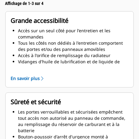
Affichage de 1-3 sur 4
Grande accessibilité
Accès sur un seul côté pour l'entretien et les
commandes
Tous les côtés non dédiés à l'entretien comportent
des portes et/ou des panneaux amovibles
Accès à l'orifice de remplissage du radiateur
Vidanges d'huile de lubrification et de liquide de
refroidissement acheminées vers l'extérieur de la
base du capotage
En savoir plus
Grande zone d'entrée de câbles pour une facilité de
pose
Double portes de chaque côté
Portes à charnières verticales, avec butoirs pour
Sûreté et sécurité
porte à barres solide permettant de les garder
ouvertes
Les portes verrouillables et sécurisées empêchent
tout accès non autorisé au panneau de commande,
au remplissage du réservoir de carburant et à la
batterie
Bouton-poussoir d'arrêt d'urgence monté à