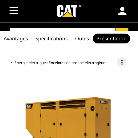
person
SEARCH
search
Avantages
Spécifications
Outils
Présentation
more_vert
Énergie électrique : Enceintes de groupe électrogène