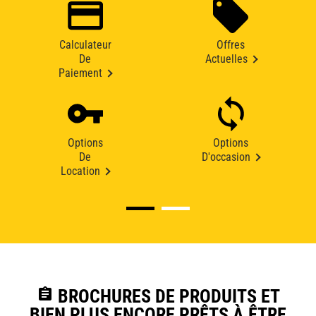
Calculateur
Offres
De
Actuelles
Paiement
Options
Options
De
D'occasion
Location
assignment
BROCHURES DE PRODUITS ET
BIEN PLUS ENCORE PRÊTS À ÊTRE