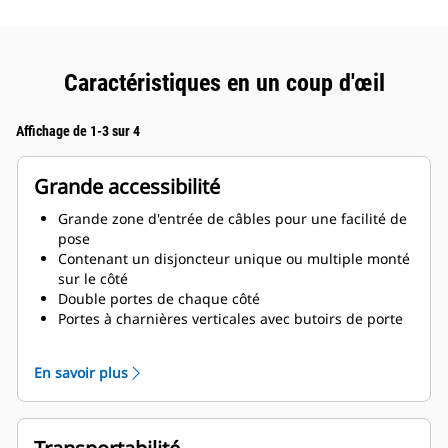
Caractéristiques en un coup d'œil
Affichage de 1-3 sur 4
Grande accessibilité
Grande zone d'entrée de câbles pour une facilité de
pose
Contenant un disjoncteur unique ou multiple monté
sur le côté
Double portes de chaque côté
Portes à charnières verticales avec butoirs de porte
permettant de les garder ouvertes avec une rotation
à 180°
En savoir plus
Vidanges d'huile de lubrification et de liquide de
refroidissement acheminées vers l'extérieur de la
base du capotage