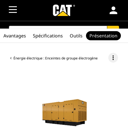
person
SEARCH
search
Avantages
Spécifications
Outils
Présentation
more_vert
Énergie électrique : Enceintes de groupe électrogène