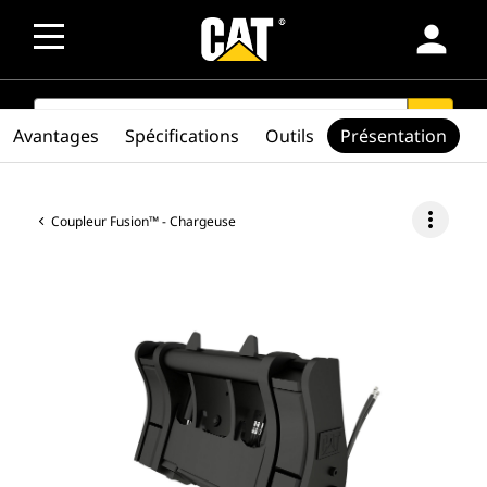
person
SEARCH
search
Avantages
Spécifications
Outils
Présentation
more_vert
Coupleur Fusion™ - Chargeuse