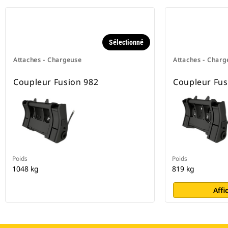
Sélectionné
Attaches - Chargeuse
Attaches - Charg
Coupleur Fusion 982
Coupleur Fus
Poids
Poids
1048 kg
819 kg
Affi