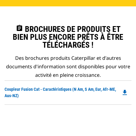
assignment
BROCHURES DE PRODUITS ET
BIEN PLUS ENCORE PRÊTS À ÊTRE
TÉLÉCHARGÉS !
Des brochures produits Caterpillar et d'autres
documents d'information sont disponibles pour votre
activité en pleine croissance.
Do
Coupleur Fusion Cat - Caractéristiques (N Am, S Am, Eur, Afr-ME,
file_download
P
Aus-NZ)
O
in
a
N
Ta