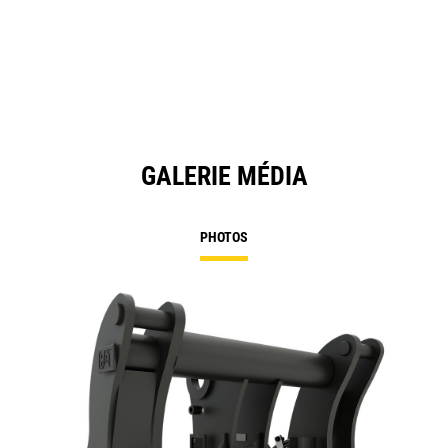
in
Ta
a
N
Ta
GALERIE MÉDIA
PHOTOS