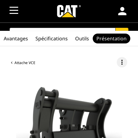
person
SEARCH
search
Avantages
Spécifications
Outils
Présentation
more_vert
Attache VCE