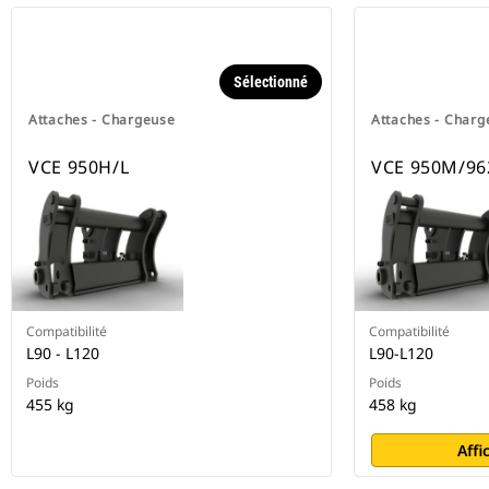
Sélectionné
Attaches - Chargeuse
Attaches - Charg
VCE 950H/L
VCE 950M/9
Compatibilité
Compatibilité
L90 - L120
L90-L120
Poids
Poids
455 kg
458 kg
Affi