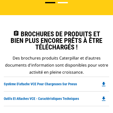
assignment
BROCHURES DE PRODUITS ET
BIEN PLUS ENCORE PRÊTS À ÊTRE
TÉLÉCHARGÉS !
Des brochures produits Caterpillar et d'autres
documents d'information sont disponibles pour votre
activité en pleine croissance.
file_download
Do
Système D'attache VCE Pour Chargeuses Sur Pneus
P
O
file_download
Do
Outils Et Attaches VCE - Caractéristiques Techniques
in
P
a
O
N