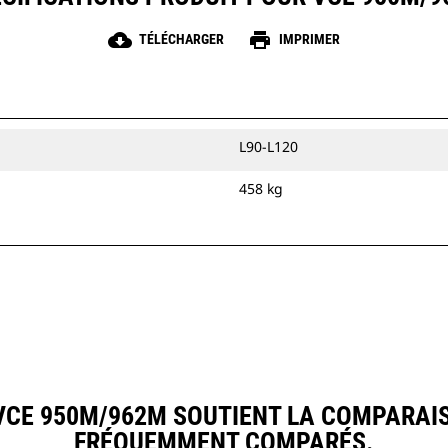
cloud_download
print
TÉLÉCHARGER
IMPRIMER
L90-L120
458 kg
CE 950M/962M SOUTIENT LA COMPARAIS
FRÉQUEMMENT COMPARÉS.