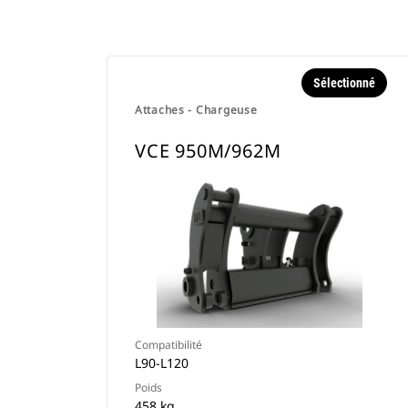
Sélectionné
Attaches - Chargeuse
VCE 950M/962M
Compatibilité
L90-L120
Poids
458 kg