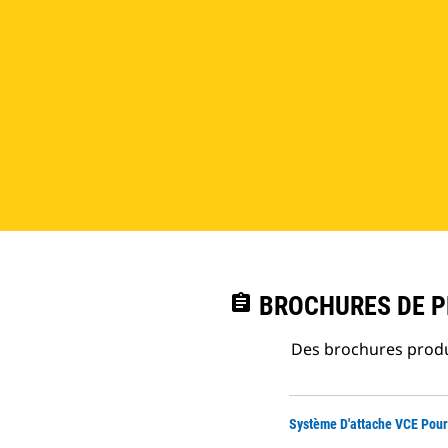
assignment
BROCHURES DE PR
Des brochures produi
Système D'attache VCE Pou