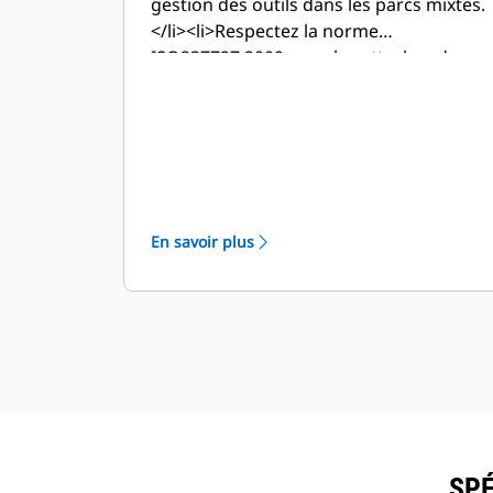
gestion des outils dans les parcs mixtes.
</li><li>Respectez la norme
ISO237727:2009 pour les attaches de
chargeuse.</li></ul>
En savoir plus
SPÉ