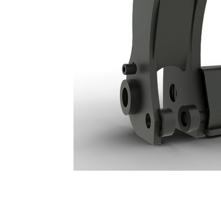
VCE 950M/962M
Ava
Modifier le modèle