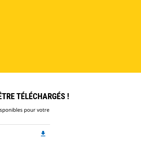
ÊTRE TÉLÉCHARGÉS !
isponibles pour votre
file_download
Downloadable
PDF