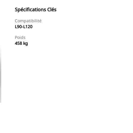
Spécifications Clés
Compatibilité
L90-L120
Poids
458 kg
Trouver Concessionnaire
Demander Un Devis