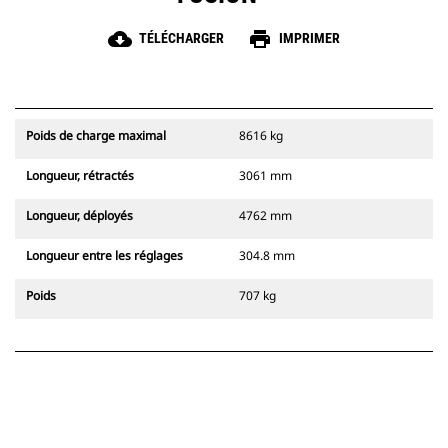
cloud_download
print
TÉLÉCHARGER
IMPRIMER
Poids de charge maximal
8616 kg
Longueur, rétractés
3061 mm
Longueur, déployés
4762 mm
Longueur entre les réglages
304.8 mm
Poids
707 kg