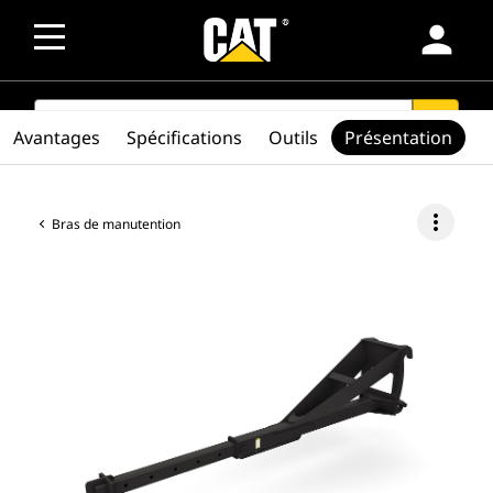
person
SEARCH
search
Avantages
Spécifications
Outils
Présentation
more_vert
Bras de manutention