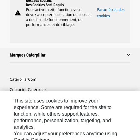
Réseaux Sociaux
Des Cookies Sont Requis
Pour activer cette fonction, vous
Paramètres des
warning
devez accepter l'utilisation de cookies
cookies
à des fins de fonctionnement, de
performances et de ciblage.
Marques Caterpillar
Caterpillar.com
Contacter Caterpillar
Mes Préférences Marketing
This site uses cookies to improve your
experience. Some are required for the site to
Plan Du Site
function, while others support features,
performance, personalization, targeting, and
Cookie Settings
analytics.
Légales
You can adjust your preferences anytime using