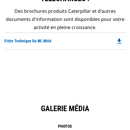
Des brochures produits Caterpillar et d'autres
documents d'information sont disponibles pour votre
activité en pleine croissance.
file_download
Do
Fiche Technique Du WL MHA
P
O
in
a
N
Ta
GALERIE MÉDIA
PHOTOS