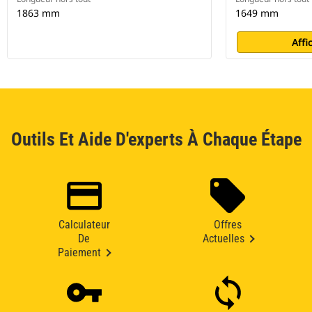
1863 mm
1649 mm
Affi
Outils Et Aide D'experts À Chaque Étape
Calculateur
Offres
De
Actuelles
Paiement