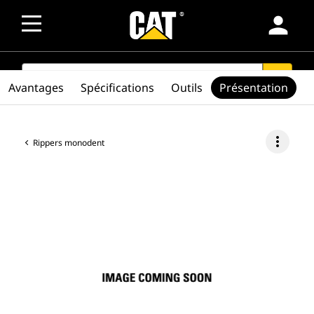
person
SEARCH
search
Avantages
Spécifications
Outils
Présentation
more_vert
Rippers monodent