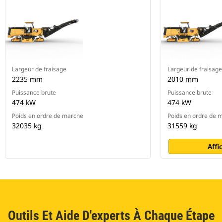
Largeur de fraisage
Largeur de fraisage
2235 mm
2010 mm
Puissance brute
Puissance brute
474 kW
474 kW
Poids en ordre de marche
Poids en ordre de 
32035 kg
31559 kg
Affi
Outils Et Aide D'experts À Chaque Étape