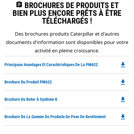
assignment
BROCHURES DE PRODUITS ET
BIEN PLUS ENCORE PRÊTS À ÊTRE
TÉLÉCHARGÉS !
Des brochures produits Caterpillar et d'autres
documents d'information sont disponibles pour votre
activité en pleine croissance.
file_download
Do
Principaux Avantages Et Caractéristiques De La PM622
P
O
file_download
Do
Brochure Du Produit PM622
in
P
a
O
N
file_download
Do
Brochure Du Rotor À Système K
in
Ta
P
a
O
N
file_download
Do
Brochure De La Gamme De Produits De Pose De Revêtement
in
Ta
P
a
O
N