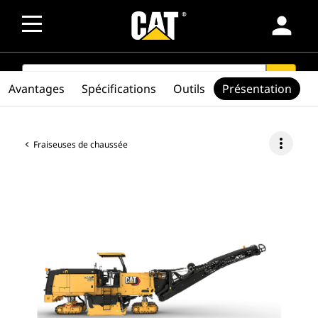
person
SEARCH
search
Avantages
Spécifications
Outils
Présentation
more_vert
Fraiseuses de chaussée