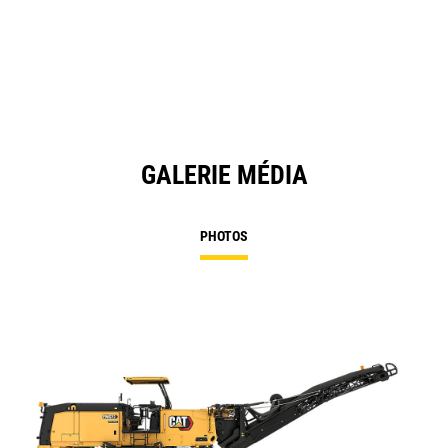
in
Ta
a
N
Ta
GALERIE MÉDIA
PHOTOS