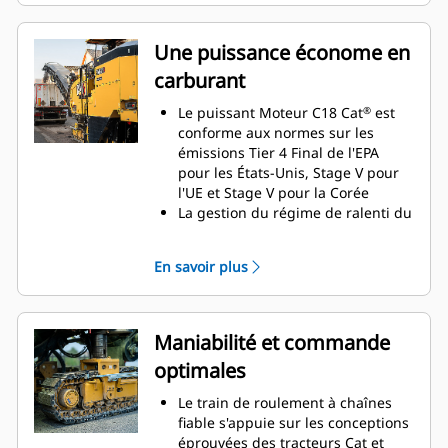
les faisceaux
Barres d'éclairage à diodes
Une puissance économe en
haute visibilité au niveau de
carburant
l'eau (incluses dans
l'ensemble d'éclairage
Le puissant Moteur C18 Cat
est
®
amélioré)
conforme aux normes sur les
Grandes poignées du
émissions Tier 4 Final de l'EPA
pour les États-Unis, Stage V pour
collecteur de pulvérisation
l'UE et Stage V pour la Corée
d'eau pour une commande
La gestion du régime de ralenti du
facile
moteur et les multiples vitesses du
rotor permettent d'optimiser le
En savoir plus
rendement et la demande du
moteur
Un ventilateur de refroidissement
à vitesse variable fonctionne à la
Maniabilité et commande
vitesse la plus basse possible pour
optimales
un refroidissement silencieux et
efficace
Le train de roulement à chaînes
La commande automatique de
fiable s'appuie sur les conceptions
charge surveille la demande sur le
éprouvées des tracteurs Cat et