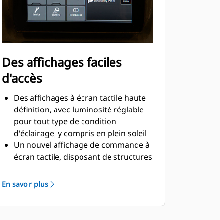
caoutchouc aident à évacuer
l'asphalte et empêcher toute
accumulation.
Un chasse-pierres efficace éloigne
les matériaux des chaînes et aide à
Des affichages faciles
éliminer les zones d'enrobé froid dûs
d'accès
à la compression de la chaîne
Des affichages à écran tactile haute
définition, avec luminosité réglable
pour tout type de condition
d'éclairage, y compris en plein soleil
Un nouvel affichage de commande à
écran tactile, disposant de structures
de menus simplifiées, de graphismes
intuitifs et de raccourcis clavier
En savoir plus
facilite les réglages de la machine
Des fonctions à une seule touche à
partir de l'écran principal, telles que