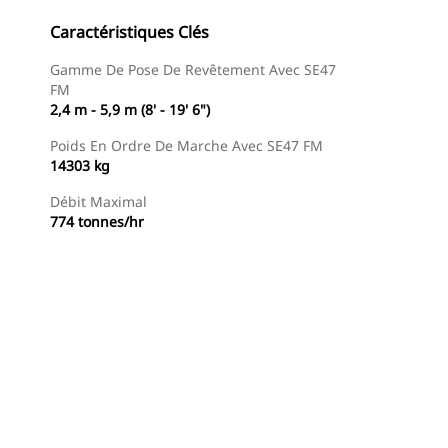
Caractéristiques Clés
Gamme De Pose De Revêtement Avec SE47
FM
2,4 m - 5,9 m (8' - 19' 6")
Poids En Ordre De Marche Avec SE47 FM
14303 kg
Débit Maximal
774 tonnes/hr
Trouver Concessionnaire
Demander Un Devis