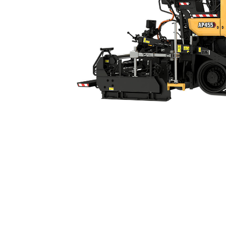
AP455
Ava
Modifier le modèle