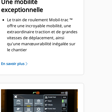
Une mobilité
exceptionnelle
Le train de roulement Mobil-trac ™
offre une incroyable mobilité, une
extraordinaire traction et de grandes
vitesses de déplacement, ainsi
qu'une manœuvrabilité inégalée sur
le chantier
Les chaînes à rotation inversée
offrent une excellente
En savoir plus
manœuvrabilité dans les espaces
restreints
Les accumulateurs de tension
automatique, les blocs de guidage
centraux et les câbles robustes des
bandes de roulement intérieures
garantissent la longévité
Les composants recouverts de