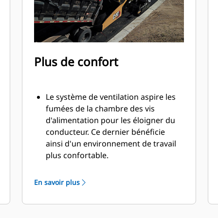
facilitent la sécurisation du
chargement lors de déplacements
rapides jusqu'au chantier suivant
Plus de confort
Le système de ventilation aspire les
fumées de la chambre des vis
d'alimentation pour les éloigner du
conducteur. Ce dernier bénéficie
ainsi d'un environnement de travail
plus confortable.
La console coulissante unique
permet une utilisation de chaque
En savoir plus
côté de la machine
Les sièges double indépendants
coulissent de 40 degrés au-delà de la