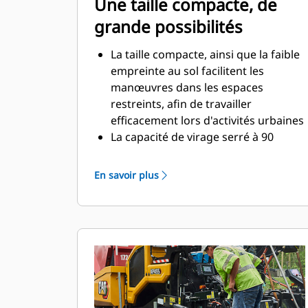
Une taille compacte, de
grande possibilités
La taille compacte, ainsi que la faible
empreinte au sol facilitent les
manœuvres dans les espaces
restreints, afin de travailler
efficacement lors d'activités urbaines
La capacité de virage serré à 90
degrés permet au finisseur de se
retourner et de couvrir ses traces
En savoir plus
lors d'une passe de pose de
revêtement de retour
La gamme de pose standard avec
une table SE47 V est de 2,4 m à 4,7 m
(8' - 15' 6"), avec une largeur
maximale de 6,1 m (20')
La gamme de pose standard avec
une table SE47 FM est de 2,4 m à 4,7