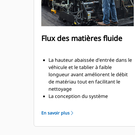
m (8' à 15' 6"), avec une largeur
maximale de 5,9 m (19' 6")
Les profondeurs de pose allant
jusqu'à 250 mm (10") prend en
charge les applications de pose de
Flux des matières fluide
granulats
La hauteur abaissée d'entrée dans le
véhicule et le tablier à faible
longueur avant améliorent le débit
de matériau tout en facilitant le
nettoyage
La conception du système
d'alimentation, disposant d'une vis
d'alimentation de 355 mm (14") de
En savoir plus
diamètre permet un débit régulier de
matériau le long de la table, ce qui
offre un débit efficace pour des