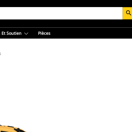
searc
 Et Soutien
Pièces
5