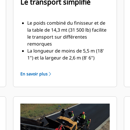
Le transport simplifié
Le poids combiné du finisseur et de
la table de 14,3 mt (31 500 lb) facilite
le transport sur différentes
remorques
La longueur de moins de 5,5 m (18'
1") et la largeur de 2,6 m (8' 6")
permet de transporter la machine
sans permis spécial
En savoir plus
L'angle de charge avant de 18 degrés
et la hauteur élevée du pare-chocs
avant diminue la nécessité de
verrouillage supplémentaire lors du
chargement sur différents types de
remorques
Des points d'attache situés à l'avant,
l'arrière et au centre de la machine