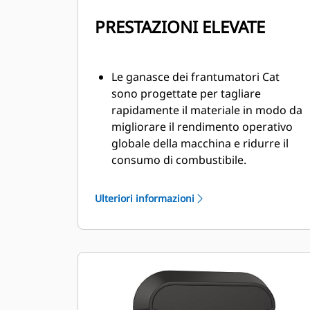
PRESTAZIONI ELEVATE
Le ganasce dei frantumatori Cat
sono progettate per tagliare
rapidamente il materiale in modo da
migliorare il rendimento operativo
globale della macchina e ridurre il
consumo di combustibile.
Posizionate con precisione le
ganasce del frantumatore primario
Ulteriori informazioni
grazie a una rotazione di 360 gradi e
a una visibilità sulla ganascia mobile
durante la demolizione.
La valvola di potenziamento della
velocità bilancia velocità e potenza,
assicurando cicli rapidi e una
notevole forza di chiusura a favore