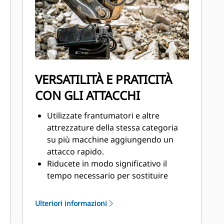
dai danni all'interno di un
alloggiamento per ridurre i tempi di
fermo in cantiere.
VERSATILITÀ E PRATICITÀ
CON GLI ATTACCHI
Utilizzate frantumatori e altre
attrezzature della stessa categoria
su più macchine aggiungendo un
attacco rapido.
Riducete in modo significativo il
tempo necessario per sostituire
l'attrezzatura utilizzando un attacco
rapido.
Ulteriori informazioni
Gli attacchi rapidi aggiungono un
ulteriore livello di sicurezza in