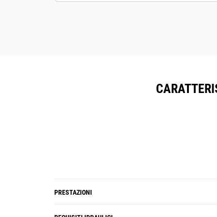
Mantenete le risorse in sicurezza. I
frantumatori con tecnologia di
tracciamento delle risorse inviano un
avviso se oltrepassano un confine
del cantiere che può essere
impostato con facilità.
CARATTERI
PRESTAZIONI