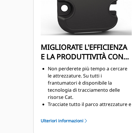
della produttività.
MIGLIORATE L'EFFICIENZA
E LA PRODUTTIVITÀ CON
TECNOLOGIE INTEGRATE
Non perderete più tempo a cercare
le attrezzature. Su tutti i
frantumatori è disponibile la
tecnologia di tracciamento delle
risorse Cat.
Tracciate tutto il parco attrezzature e
macchine da una sorgente. I
frantumatori con tecnologia di
Ulteriori informazioni
tracciamento delle risorse possono
essere visualizzati con VisionLink®.