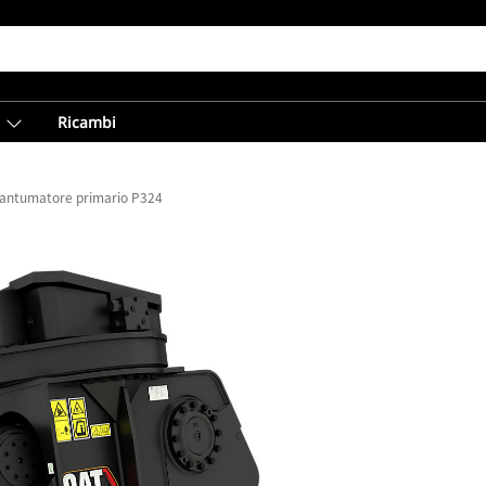
Ricambi
antumatore primario P324