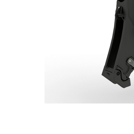
Frantumatore Primario P324
Van
Cambia modello