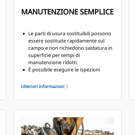
MANUTENZIONE SEMPLICE
Le parti di usura sostituibili possono
essere sostituite rapidamente sul
campo e non richiedono saldatura in
superficie per tempi di
manutenzione ridotti.
È possibile eseguire le ispezioni
giornaliere delle parti di usura e
accedere ai punti di ingrassaggio da
Ulteriori informazioni
terra con il frantumatore ancora
montato sulla macchina.
Eseguite in sicurezza la
manutenzione accedendo con facilità
tramite un solo pannello per
ispezione.
I componenti idraulici sono protetti