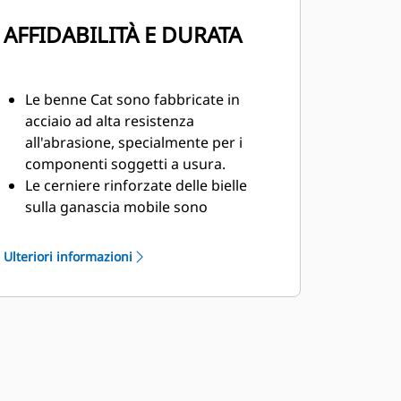
AFFIDABILITÀ E DURATA
Le benne Cat sono fabbricate in
acciaio ad alta resistenza
all'abrasione, specialmente per i
componenti soggetti a usura.
Le cerniere rinforzate delle bielle
sulla ganascia mobile sono
progettate per favorire la durata e la
vita utile del frantumatore.
Ulteriori informazioni
La protezione a C del cilindro è una
barriera di protezione ulteriore nelle
demolizioni di strutture in
calcestruzzo.
I frantumatori Cat assicurano la
versatilità necessaria per affrontare
diversi lavori di demolizione, per