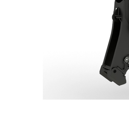
Frantumatore Primario P318
Van
Cambia modello