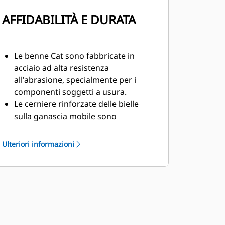
AFFIDABILITÀ E DURATA
Le benne Cat sono fabbricate in
acciaio ad alta resistenza
all'abrasione, specialmente per i
componenti soggetti a usura.
Le cerniere rinforzate delle bielle
sulla ganascia mobile sono
progettate per favorire la durata e la
vita utile del frantumatore.
Ulteriori informazioni
La protezione a C del cilindro è una
barriera di protezione ulteriore nelle
demolizioni di strutture in
calcestruzzo.
I frantumatori Cat assicurano la
versatilità necessaria per affrontare
diversi lavori di demolizione, per