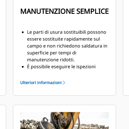
MANUTENZIONE SEMPLICE
Le parti di usura sostituibili possono
essere sostituite rapidamente sul
campo e non richiedono saldatura in
superficie per tempi di
manutenzione ridotti.
È possibile eseguire le ispezioni
giornaliere delle parti di usura e
accedere ai punti di ingrassaggio da
Ulteriori informazioni
terra con il frantumatore ancora
montato sulla macchina.
Eseguite in sicurezza la
manutenzione accedendo con facilità
tramite un solo pannello per
ispezione.
I componenti idraulici sono protetti