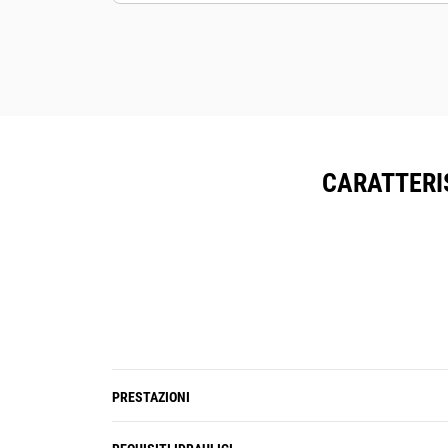
Mantenete le risorse in sicurezza. I
frantumatori con tecnologia di
tracciamento delle risorse inviano un
avviso se oltrepassano un confine
del cantiere che può essere
impostato con facilità.
CARATTERI
PRESTAZIONI