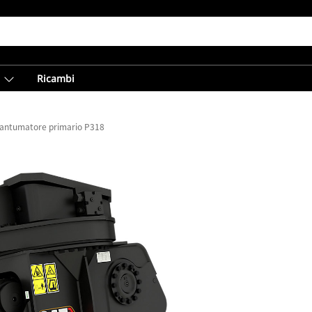
Ricambi
antumatore primario P318