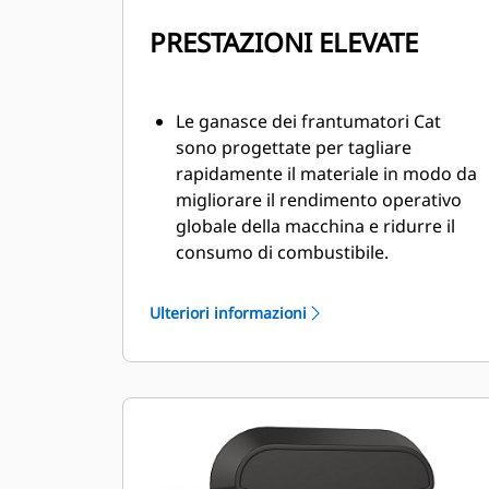
PRESTAZIONI ELEVATE
Le ganasce dei frantumatori Cat
sono progettate per tagliare
rapidamente il materiale in modo da
migliorare il rendimento operativo
globale della macchina e ridurre il
consumo di combustibile.
Posizionate con precisione le
ganasce del frantumatore primario
Ulteriori informazioni
grazie a una rotazione di 360 gradi e
a una visibilità sulla ganascia mobile
durante la demolizione.
La valvola di potenziamento della
velocità bilancia velocità e potenza,
assicurando cicli rapidi e una
notevole forza di chiusura a favore