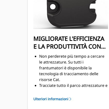
della produttività.
MIGLIORATE L'EFFICIENZA
E LA PRODUTTIVITÀ CON
TECNOLOGIE INTEGRATE
Non perderete più tempo a cercare
le attrezzature. Su tutti i
frantumatori è disponibile la
tecnologia di tracciamento delle
risorse Cat.
Tracciate tutto il parco attrezzature e
macchine da una sorgente. I
frantumatori con tecnologia di
Ulteriori informazioni
tracciamento delle risorse possono
essere visualizzati con VisionLink®.