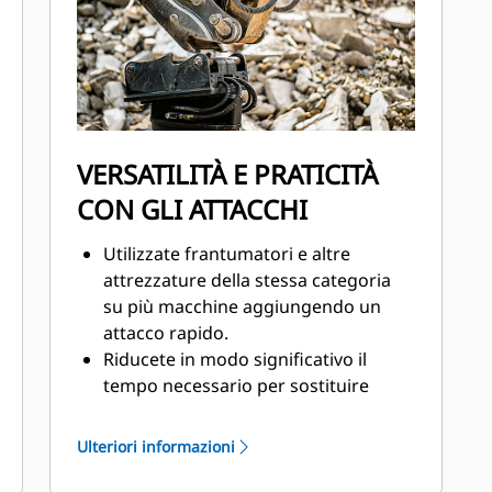
dai danni all'interno di un
alloggiamento per ridurre i tempi di
fermo in cantiere.
VERSATILITÀ E PRATICITÀ
CON GLI ATTACCHI
Utilizzate frantumatori e altre
attrezzature della stessa categoria
su più macchine aggiungendo un
attacco rapido.
Riducete in modo significativo il
tempo necessario per sostituire
l'attrezzatura utilizzando un attacco
rapido.
Ulteriori informazioni
Gli attacchi rapidi aggiungono un
ulteriore livello di sicurezza in