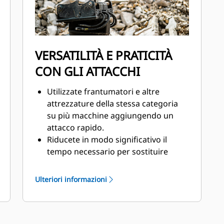
fermo in cantiere.
VERSATILITÀ E PRATICITÀ
CON GLI ATTACCHI
Utilizzate frantumatori e altre
attrezzature della stessa categoria
su più macchine aggiungendo un
attacco rapido.
Riducete in modo significativo il
tempo necessario per sostituire
l'attrezzatura utilizzando un attacco
rapido.
Ulteriori informazioni
Gli attacchi rapidi aggiungono un
ulteriore livello di sicurezza in
cantiere grazie alla possibilità di
sostituire le attrezzature senza che