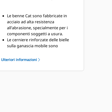
Le benne Cat sono fabbricate in
acciaio ad alta resistenza
all'abrasione, specialmente per i
componenti soggetti a usura.
Le cerniere rinforzate delle bielle
sulla ganascia mobile sono
progettate per favorire la durata e la
vita utile del frantumatore.
Ulteriori informazioni
La protezione a C del cilindro è una
barriera di protezione ulteriore nelle
demolizioni di strutture in
calcestruzzo.
I frantumatori Cat assicurano la
versatilità necessaria per affrontare
diversi lavori di demolizione, per
questo sono la scelta ideale per
un'ampia varietà di cantieri.