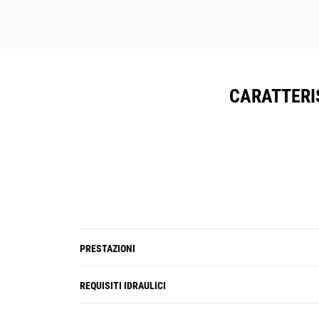
tracciamento delle risorse inviano un
avviso se oltrepassano un confine
del cantiere che può essere
impostato con facilità.
CARATTERI
PRESTAZIONI
REQUISITI IDRAULICI