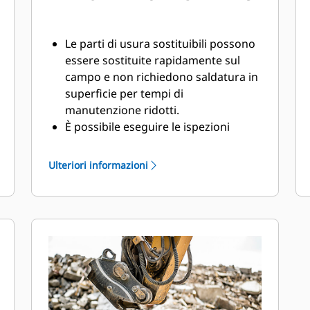
Le parti di usura sostituibili possono
essere sostituite rapidamente sul
campo e non richiedono saldatura in
superficie per tempi di
manutenzione ridotti.
È possibile eseguire le ispezioni
giornaliere delle parti di usura e
accedere ai punti di ingrassaggio da
Ulteriori informazioni
terra con il frantumatore ancora
montato sulla macchina.
Eseguite in sicurezza la
manutenzione accedendo con facilità
tramite un solo pannello per
ispezione.
I componenti idraulici sono protetti
dai danni all'interno di un
alloggiamento per ridurre i tempi di