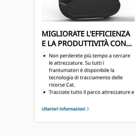
MIGLIORATE L'EFFICIENZA
E LA PRODUTTIVITÀ CON
TECNOLOGIE INTEGRATE
Non perderete più tempo a cercare
le attrezzature. Su tutti i
frantumatori è disponibile la
tecnologia di tracciamento delle
risorse Cat.
Tracciate tutto il parco attrezzature e
macchine da una sorgente. I
frantumatori con tecnologia di
Ulteriori informazioni
tracciamento delle risorse possono
essere visualizzati con VisionLink®.
Mantenete le risorse in sicurezza. I
frantumatori con tecnologia di