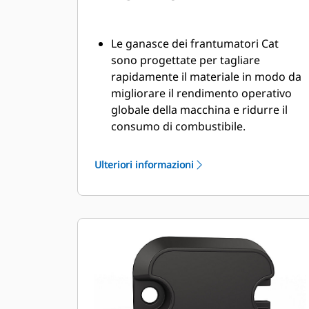
Le ganasce dei frantumatori Cat
sono progettate per tagliare
rapidamente il materiale in modo da
migliorare il rendimento operativo
globale della macchina e ridurre il
consumo di combustibile.
Posizionate con precisione le
ganasce del frantumatore primario
Ulteriori informazioni
grazie a una rotazione di 360 gradi e
a una visibilità sulla ganascia mobile
durante la demolizione.
La valvola di potenziamento della
velocità bilancia velocità e potenza,
assicurando cicli rapidi e una
notevole forza di chiusura a favore
della produttività.