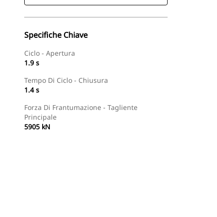
Specifiche Chiave
Ciclo - Apertura
1.9 s
Tempo Di Ciclo - Chiusura
1.4 s
Forza Di Frantumazione - Tagliente
Principale
5905 kN
Trova Dealer
Richiedi Un Preventivo