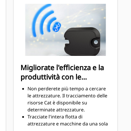
vengono montati nella stessa
direzione della forza di blocco con
una flangia piena per assicurare una
posizione salda. Assenza di dadi o
anelli di blocco per limitare il rischio
di parti rotte o allentate.
Migliorate l'efficienza e la
produttività con le
tecnologie integrate
Non perderete più tempo a cercare
le attrezzature. Il tracciamento delle
risorse Cat è disponibile su
determinate attrezzature.
Tracciate l'intera flotta di
attrezzature e macchine da una sola
posizione. Le attrezzature con