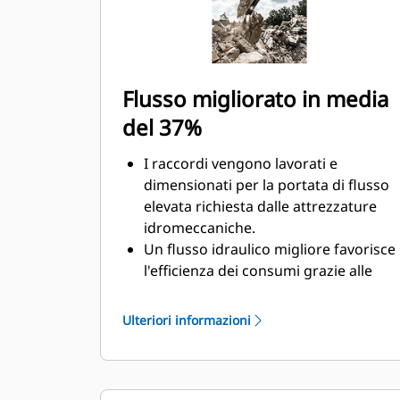
Flusso migliorato in media
del 37%
I raccordi vengono lavorati e
dimensionati per la portata di flusso
elevata richiesta dalle attrezzature
idromeccaniche.
Un flusso idraulico migliore favorisce
l'efficienza dei consumi grazie alle
minori restrizioni.
La molla protetta impedisce la
Ulteriori informazioni
contaminazione dell'impianto
idraulico.
I collegamenti per liquidi fail-safe
creano un sistema per il flusso del