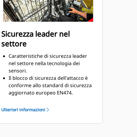
Sicurezza leader nel
settore
Caratteristiche di sicurezza leader
nel settore nella tecnologia dei
sensori.
Il blocco di sicurezza dell'attacco è
conforme allo standard di sicurezza
aggiornato europeo EN474.
Garantite sicurezza a tutti i presenti
in cantiere. L'operatore rimane al
Ulteriori informazioni
sicuro in cabina e non è richiesta
assistenza per collegare o scollegare
i tubi flessibili idraulici durante la
sostituzione dell'attrezzatura.