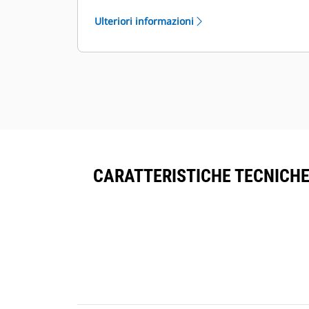
elettronico per i sensori di livello o le
Ulteriori informazioni
funzioni delle attrezzature.
Ogni attacco viene fornito di serie
con un gancio di sollevamento con
capacità di sollevamento pari a 5, 8 o
10 tonnellate in base alla categoria.
CARATTERISTICHE TECNICHE 