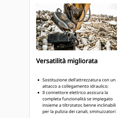
liquido idraulico e prevengono le
perdite durante la sostituzione
dell'attrezzatura.
I tubi flessibili sono instradati
internamente nella staffa e
nell'attacco lasciandone pochi
all'esterno, in questo modo si
riducono i costi di riparazione.
Versatilità migliorata
Sostituzione dell'attrezzatura con un
attacco a collegamento idraulico:
Il connettore elettrico assicura la
completa funzionalità se impiegato
insieme a tiltrotator, benne inclinabili
per la pulizia dei canali, sminuzzatori
o altre attrezzature con cablaggio