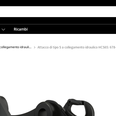
Ricambi
Attacchi di tipo S a collegamento idraulico
Attacco di tipo S a collegamento idraulico HCS65: 67