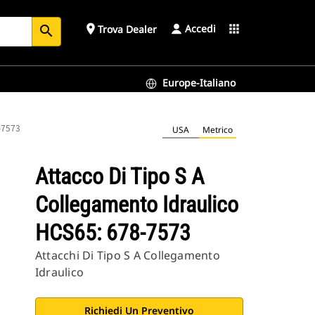
Accedi
place
apps
Trova Dealer
search
Europe-Italiano
8-7573
USA
Metrico
Attacco Di Tipo S A
Collegamento Idraulico
HCS65: 678-7573
Attacchi Di Tipo S A Collegamento
Idraulico
Richiedi Un Preventivo