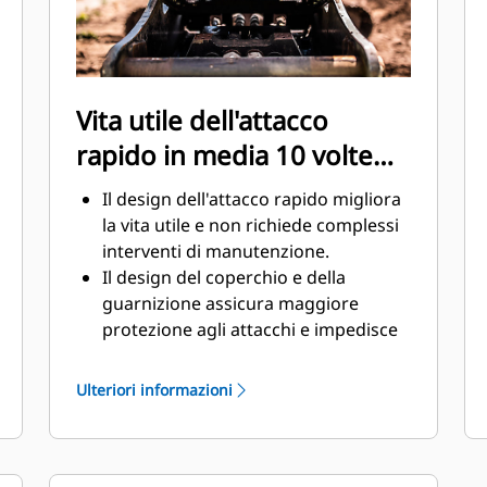
Vita utile dell'attacco
rapido in media 10 volte
superiore
Il design dell'attacco rapido migliora
la vita utile e non richiede complessi
interventi di manutenzione.
Il design del coperchio e della
guarnizione assicura maggiore
protezione agli attacchi e impedisce
la contaminazione dell'impianto
idraulico.
Ulteriori informazioni
La posizione lavorata degli attacchi
rapidi crea il migliore collegamento
tra staffa e attacco.
I raccordi degli attacchi rapidi