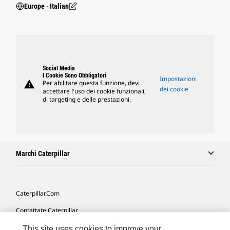
Europe ‧ Italian
Social Media
I Cookie Sono Obbligatori
Impostazioni
warning
Per abilitare questa funzione, devi
dei cookie
accettare l'uso dei cookie funzionali,
di targeting e delle prestazioni.
Marchi Caterpillar
Caterpillar.com
Contattate Caterpillar
Le Mie Preferenze Di Marketing
This site uses cookies to improve your