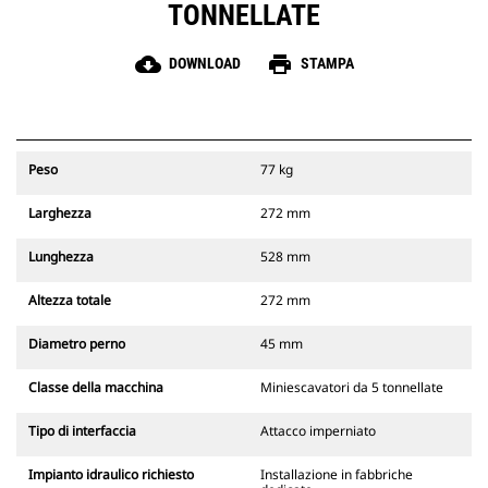
TONNELLATE
cloud_download
print
DOWNLOAD
STAMPA
Peso
77 kg
Larghezza
272 mm
Lunghezza
528 mm
Altezza totale
272 mm
Diametro perno
45 mm
Classe della macchina
Miniescavatori da 5 tonnellate
Tipo di interfaccia
Attacco imperniato
Impianto idraulico richiesto
Installazione in fabbriche