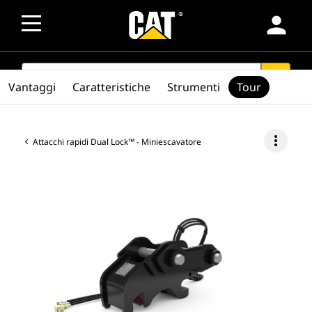
person
SEARCH
search
Vantaggi
Caratteristiche
Strumenti
Tour
more_vert
Attacchi rapidi Dual Lock™ - Miniescavatore