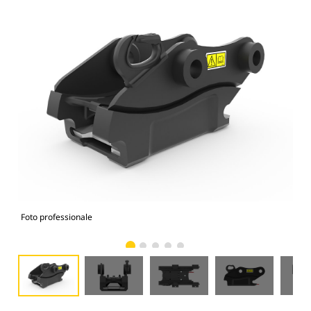
Foto professionale
Vist