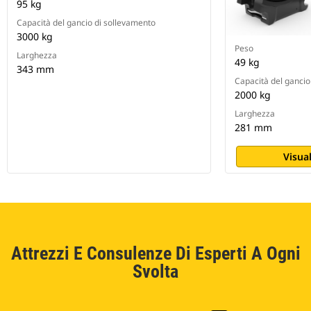
95 kg
Capacità del gancio di sollevamento
3000 kg
Peso
Larghezza
49 kg
343 mm
Capacità del gancio
2000 kg
Larghezza
281 mm
Visual
Attrezzi E Consulenze Di Esperti A Ogni
Svolta