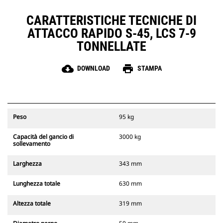
CARATTERISTICHE TECNICHE DI
ATTACCO RAPIDO S-45, LCS 7-9
TONNELLATE
cloud_download
print
DOWNLOAD
STAMPA
Peso
95 kg
Capacità del gancio di
3000 kg
sollevamento
Larghezza
343 mm
Lunghezza totale
630 mm
Altezza totale
319 mm