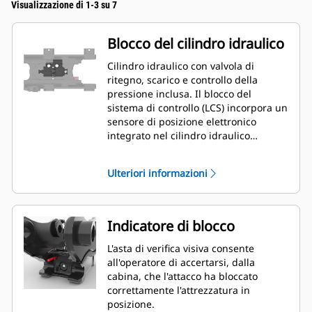
Visualizzazione di 1-3 su 7
Blocco del cilindro idraulico
Cilindro idraulico con valvola di
ritegno, scarico e controllo della
pressione inclusa. Il blocco del
sistema di controllo (LCS) incorpora un
sensore di posizione elettronico
integrato nel cilindro idraulico
dell'attacco rapido. Questo sensore
fornisce un input preciso e affidabile a
Ulteriori informazioni
un processore elettronico montato
all'interno dell'attacco rapido. Questo
microprocessore fornisce la
comunicazione digitale al modulo di
Indicatore di blocco
controllo elettronico (ECM) del
miniescavatore idraulico di nuova
L'asta di verifica visiva consente
generazione tramite cablaggio
all'operatore di accertarsi, dalla
elettrico.
cabina, che l'attacco ha bloccato
correttamente l'attrezzatura in
posizione.