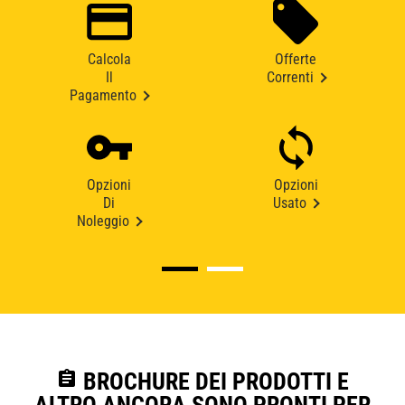
Calcola
Offerte
Il
Correnti
Pagamento
Opzioni
Opzioni
Di
Usato
Noleggio
assignment
BROCHURE DEI PRODOTTI E