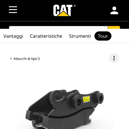
person
SEARCH
search
Vantaggi
Caratteristiche
Strumenti
Tour
more_vert
Attacchi di tipo S