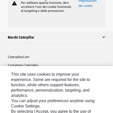
Impostazioni
warning
Per abilitare questa funzione, devi
dei cookie
accettare l'uso dei cookie funzionali,
di targeting e delle prestazioni.
Marchi Caterpillar
Caterpillar.com
Contattate Caterpillar
Le Mie Preferenze Di Marketing
This site uses cookies to improve your
experience. Some are required for the site to
Mappa Del Sito
function, while others support features,
performance, personalization, targeting, and
Cookie Settings
analytics.
Informazioni Legali
You can adjust your preferences anytime using
Cookie Settings.
Tutela Della Privacy
By selecting I Accept, you agree to the use of