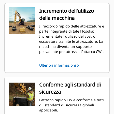
Incremento dell'utilizzo
della macchina
Il raccordo rapido delle attrezzature è
parte integrante di tale filosofia:
Incrementate l'utilizzo del vostro
escavatore tramite le attrezzature. La
macchina diventa un supporto
polivalente per attrezzi. L'attacco CW è
diventato lo standard del settore con
oltre 50.000 unità vendute negli ultimi
Ulteriori informazioni
40 anni. Esso è intercambiabile tra
macchine di classi diverse ed è stato
progettato per l'uso con oltre 700
diverse macchine, sia Cat che non Cat.
Conforme agli standard di
sicurezza
L'attacco rapido CW è conforme a tutti
gli standard di sicurezza globali
applicabili.