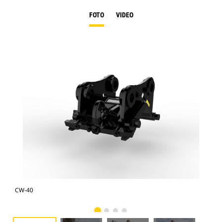
FOTO
VIDEO
CW-40
CW