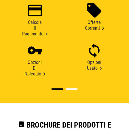
Calcola
Offerte
Il
Correnti
Pagamento
Opzioni
Opzioni
Di
Usato
Noleggio
assignment
BROCHURE DEI PRODOTTI E