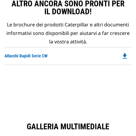
ALTRO ANCORA SONO PRONTI PER
IL DOWNLOAD!
Le brochure dei prodotti Caterpillar e altri documenti
informativi sono disponibili per aiutarvi a far crescere
la vostra attività.
file_download
Do
Attacchi Rapidi Serie CW
P
O
in
a
N
Ta
GALLERIA MULTIMEDIALE