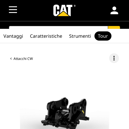
person
SEARCH
search
Vantaggi
Caratteristiche
Strumenti
Tour
more_vert
Attacchi CW