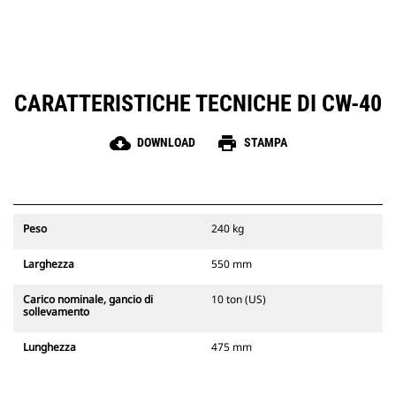
CARATTERISTICHE TECNICHE DI CW-40
cloud_download
print
DOWNLOAD
STAMPA
Peso
240 kg
Larghezza
550 mm
Carico nominale, gancio di
10 ton (US)
sollevamento
Lunghezza
475 mm