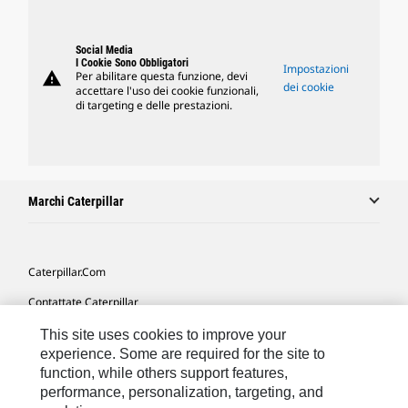
Social Media
I Cookie Sono Obbligatori
Impostazioni
warning
Per abilitare questa funzione, devi
dei cookie
accettare l'uso dei cookie funzionali,
di targeting e delle prestazioni.
Marchi Caterpillar
Caterpillar.com
Contattate Caterpillar
Le Mie Preferenze Di Marketing
This site uses cookies to improve your
experience. Some are required for the site to
Mappa Del Sito
function, while others support features,
performance, personalization, targeting, and
Cookie Settings