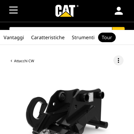
person
SEARCH
search
Vantaggi
Caratteristiche
Strumenti
Tour
more_vert
Attacchi CW