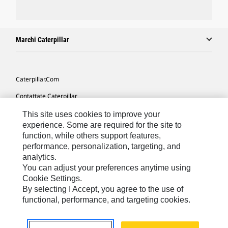
Marchi Caterpillar
Caterpillar.com
Contattate Caterpillar
Le Mie Preferenze Di Marketing
This site uses cookies to improve your
experience. Some are required for the site to
Mappa Del Sito
function, while others support features,
performance, personalization, targeting, and
Cookie Settings
analytics.
Informazioni Legali
You can adjust your preferences anytime using
Cookie Settings.
Tutela Della Privacy
By selecting I Accept, you agree to the use of
functional, performance, and targeting cookies.
Europe - Italian
© 2026 Caterpillar. Tutti i diritti riservati.