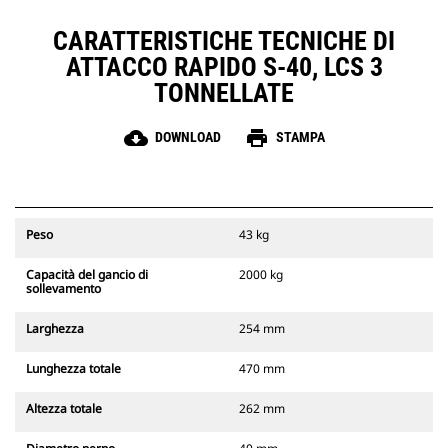
CARATTERISTICHE TECNICHE DI
ATTACCO RAPIDO S-40, LCS 3
TONNELLATE
cloud_download
print
DOWNLOAD
STAMPA
Peso
43 kg
Capacità del gancio di
2000 kg
sollevamento
Larghezza
254 mm
Lunghezza totale
470 mm
Altezza totale
262 mm