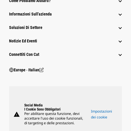
Come Possiamo Aiutarti?
Informazioni Sull'azienda
Soluzioni Di Settore
Notizie Ed Eventi
Connettiti Con Cat
Europe ‧ Italian
Social Media
I Cookie Sono Obbligatori
Impostazioni
warning
Per abilitare questa funzione, devi
dei cookie
accettare l'uso dei cookie funzionali,
di targeting e delle prestazioni.