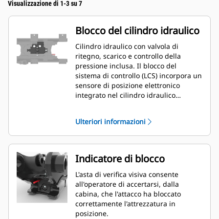
Visualizzazione di 1-3 su 7
Blocco del cilindro idraulico
Cilindro idraulico con valvola di
ritegno, scarico e controllo della
pressione inclusa. Il blocco del
sistema di controllo (LCS) incorpora un
sensore di posizione elettronico
integrato nel cilindro idraulico
dell'attacco rapido. Questo sensore
fornisce un input preciso e affidabile a
Ulteriori informazioni
un processore elettronico montato
all'interno dell'attacco rapido. Questo
microprocessore fornisce la
comunicazione digitale al modulo di
Indicatore di blocco
controllo elettronico (ECM) del
miniescavatore idraulico di nuova
L'asta di verifica visiva consente
generazione tramite cablaggio
all'operatore di accertarsi, dalla
elettrico.
cabina, che l'attacco ha bloccato
correttamente l'attrezzatura in
posizione.