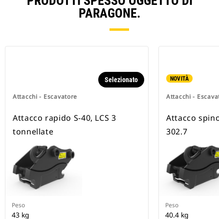
PRODOTTI SPESSO OGGETTO DI
PARAGONE.
NOVITÀ
Selezionato
Attacchi - Escavatore
Attacchi - Escava
Attacco rapido S-40, LCS 3
Attacco spin
tonnellate
302.7
Peso
Peso
43 kg
40.4 kg