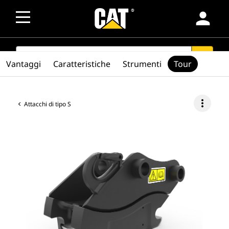
person
SEARCH
search
Vantaggi
Caratteristiche
Strumenti
Tour
more_vert
Attacchi di tipo S