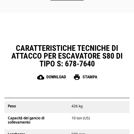
CARATTERISTICHE TECNICHE DI
ATTACCO PER ESCAVATORE S80 DI
TIPO S: 678-7640
cloud_download
print
DOWNLOAD
STAMPA
Peso
426 kg
Capacità del gancio di
10 ton (US)
sollevamento