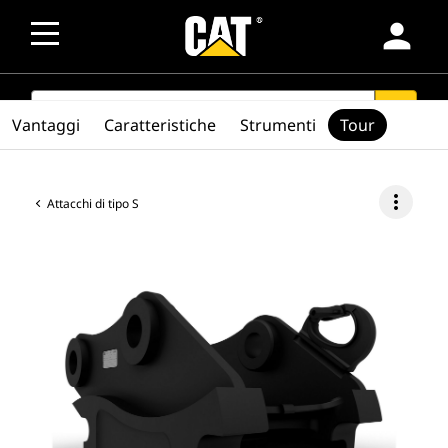
person
SEARCH
search
Vantaggi
Caratteristiche
Strumenti
Tour
more_vert
Attacchi di tipo S