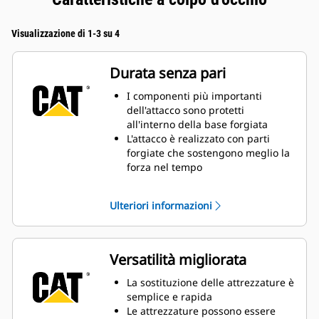
Visualizzazione di 1-3 su 4
Durata senza pari
I componenti più importanti
dell'attacco sono protetti
all'interno della base forgiata
L'attacco è realizzato con parti
forgiate che sostengono meglio la
forza nel tempo
L'ampia superficie di contatto per
collegare gli attacchi limita l'usura
Ulteriori informazioni
La ridotta altezza di costruzione
mantiene costante la forza di
strappo
Il cuneo di bloccaggio per
Versatilità migliorata
impieghi gravosi mantiene fissata
l'attrezzatura
La sostituzione delle attrezzature è
semplice e rapida
Le attrezzature possono essere