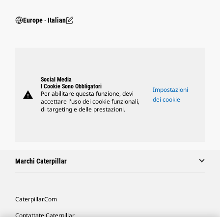
Europe ‧ Italian
Social Media
I Cookie Sono Obbligatori
Impostazioni
warning
Per abilitare questa funzione, devi
dei cookie
accettare l'uso dei cookie funzionali,
di targeting e delle prestazioni.
Marchi Caterpillar
Caterpillar.com
Contattate Caterpillar