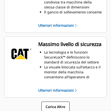
condivise tra macchine della
stessa classe di dimensioni
Il gancio di sollevamento consente
di sollevare oggetti con una catena
o una cinghia
Ulteriori informazioni
Massimo livello di sicurezza
La tecnologia e le funzioni
SecureLock™ definiscono lo
standard di sicurezza del settore
La visuale bloccata sull'attacco e il
monitor della macchina
consentono all'operatore di
verificare costantemente che
l'attacco sia collegato
Ulteriori informazioni
Gli operatori possono sostituire le
attrezzature in modo indipendente
rimanendo al sicuro in cabina
Carica Altro