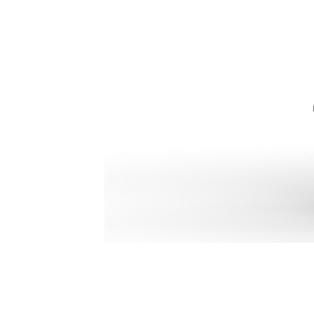
H120 GC S
Van
Cambia modello