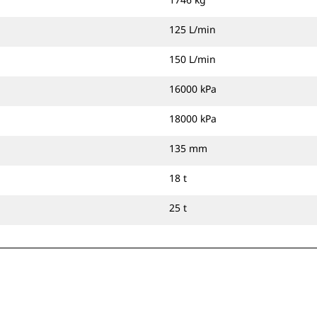
125 L/min
150 L/min
16000 kPa
18000 kPa
135 mm
18 t
25 t