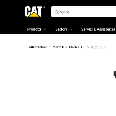
SEARCH
Prodotti
Settori
Servizi E Assistenza
Attrezzature
Martelli
Martelli GC
H120 GC S