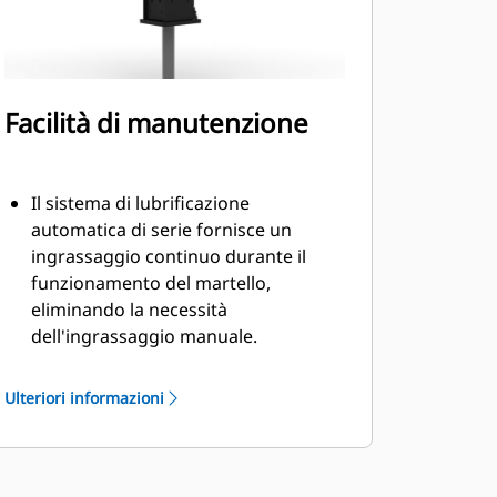
Facilità di manutenzione
Il sistema di lubrificazione
automatica di serie fornisce un
ingrassaggio continuo durante il
funzionamento del martello,
eliminando la necessità
dell'ingrassaggio manuale.
La boccola inferiore a innesto rapido
agevola la sostituzione sul campo,
Ulteriori informazioni
riducendo i tempi di manutenzione.
Verificate la carica di gas del martello
senza rimuoverlo dalla macchina.
L'accesso rapido e facile alle aree di