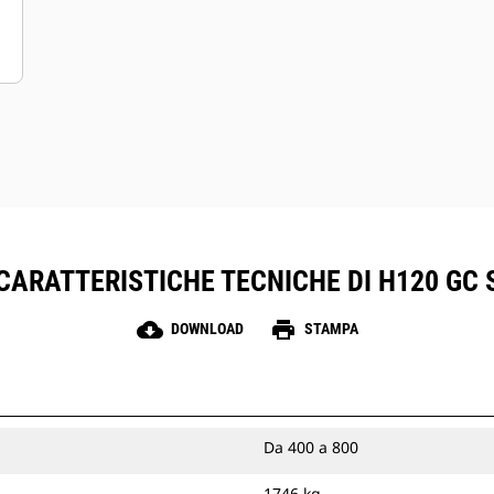
CARATTERISTICHE TECNICHE DI H120 GC 
cloud_download
print
DOWNLOAD
STAMPA
Da 400 a 800
1746 kg