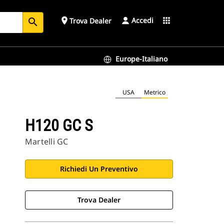
Accedi
place
apps
Trova Dealer
search
Europe-Italiano
USA
Metrico
H120 GC S
Martelli GC
Richiedi Un Preventivo
Trova Dealer