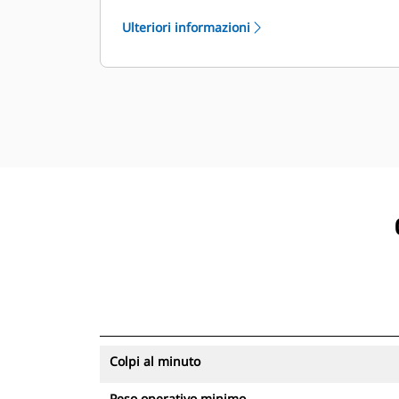
risorse possono essere visualizzati
Ulteriori informazioni
con VisionLink®.
Mantenete le risorse in sicurezza. I
martelli con tecnologia di
tracciamento delle risorse inviano un
avviso in caso di superamento di un
confine del cantiere, configurabile
con facilità.
Colpi al minuto
Peso operativo minimo