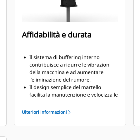
Affidabilità e durata
Il sistema di buffering interno
contribuisce a ridurre le vibrazioni
della macchina e ad aumentare
l'eliminazione del rumore.
Il design semplice del martello
facilita la manutenzione e velocizza le
rigenerazioni, contribuendo a
ridurre i costi di proprietà e di
Ulteriori informazioni
esercizio.
I componenti idraulici critici sono
protetti dai danni all'interno di un
alloggiamento per ridurre i tempi di