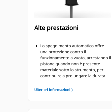
Alte prestazioni
Lo spegnimento automatico offre
una protezione contro il
funzionamento a vuoto, arrestando il
pistone quando non è presente
materiale sotto lo strumento, per
contribuire a prolungare la durata
del martello.
La regolazione manuale della velocità
Ulteriori informazioni
del pistone consente di scegliere tra
un'elevata velocità del pistone e la
massima potenza per aumentare
l'efficienza e la produzione in