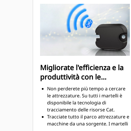
cantiere.
La funzione di silenziamento
standard consente di utilizzare un
martello GC S nei cantieri in aree
sensibili al rumore, ad esempio
quartieri residenziali o strutture
ospedaliere, dove il rumore è
regolamentato.
Migliorate l'efficienza e la
produttività con le
tecnologie integrate
Non perderete più tempo a cercare
le attrezzature. Su tutti i martelli è
disponibile la tecnologia di
tracciamento delle risorse Cat.
Tracciate tutto il parco attrezzature e
macchine da una sorgente. I martelli
con tecnologia di tracciamento delle