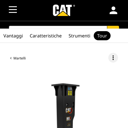
person
SEARCH
search
Vantaggi
Caratteristiche
Strumenti
Tour
more_vert
Martelli