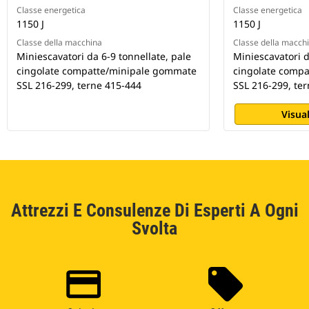
Classe energetica
Classe energetica
1150 J
1150 J
Classe della macchina
Classe della macch
Miniescavatori da 6-9 tonnellate, pale
Miniescavatori d
cingolate compatte/minipale gommate
cingolate comp
SSL 216-299, terne 415-444
SSL 216-299, te
Visual
Attrezzi E Consulenze Di Esperti A Ogni
Svolta