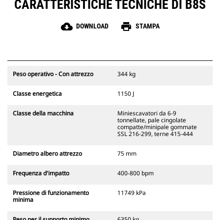
CARATTERISTICHE TECNICHE DI B8S
cloud_download
print
DOWNLOAD
STAMPA
Peso operativo - Con attrezzo
344 kg
Classe energetica
1150 J
Classe della macchina
Miniescavatori da 6-9
tonnellate, pale cingolate
compatte/minipale gommate
SSL 216-299, terne 415-444
Diametro albero attrezzo
75 mm
Frequenza d'impatto
400-800 bpm
Pressione di funzionamento
11749 kPa
minima
Peso per il supporto minimo
6350 kg