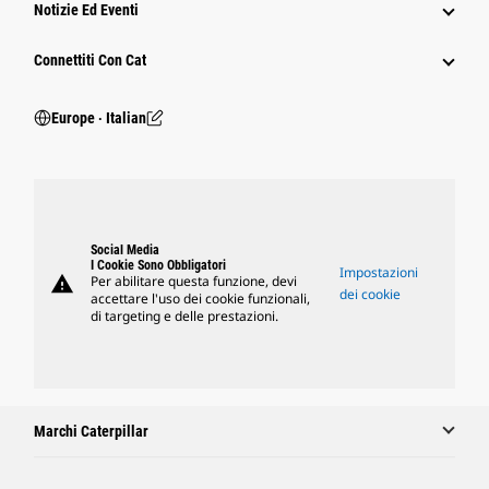
Notizie Ed Eventi
Connettiti Con Cat
Europe ‧ Italian
Social Media
I Cookie Sono Obbligatori
Impostazioni
warning
Per abilitare questa funzione, devi
dei cookie
accettare l'uso dei cookie funzionali,
di targeting e delle prestazioni.
Marchi Caterpillar