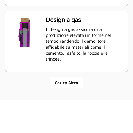
lato testa posteriore possono essere
verificate e caricate mentre il
demolitore viene montato sulla
Design a gas
macchina, consentendo il
monitoraggio rapido delle condizioni
Il design a gas assicura una
dello stesso.
produzione elevata uniforme nel
tempo rendendo il demolitore
affidabile su materiali come il
cemento, l'asfalto, la roccia e le
trincee.
Carica Altro