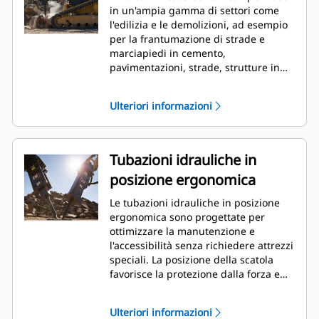
in un'ampia gamma di settori come
l'edilizia e le demolizioni, ad esempio
per la frantumazione di strade e
marciapiedi in cemento,
pavimentazioni, strade, strutture in
muratura, preparazione dei cantieri e
giardini e per la rottura di superfici
Ulteriori informazioni
congelate per la riparazione delle
utenze.
Tubazioni idrauliche in
posizione ergonomica
Le tubazioni idrauliche in posizione
ergonomica sono progettate per
ottimizzare la manutenzione e
l'accessibilità senza richiedere attrezzi
speciali. La posizione della scatola
favorisce la protezione dalla forza e
dallo sporco durante l'impatto, ma
consente l'accesso tramite chiave. Le
Ulteriori informazioni
tubazioni idrauliche e la pressione