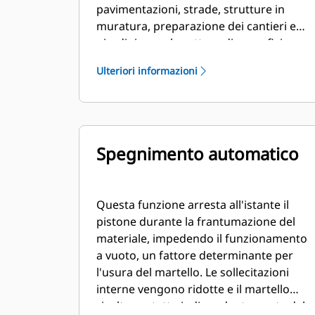
pavimentazioni, strade, strutture in
muratura, preparazione dei cantieri e
giardini e per la rottura di superfici
congelate per la riparazione delle
Ulteriori informazioni
utenze.
Spegnimento automatico
Questa funzione arresta all'istante il
pistone durante la frantumazione del
materiale, impedendo il funzionamento
a vuoto, un fattore determinante per
l'usura del martello. Le sollecitazioni
interne vengono ridotte e il martello
risulta protetto indipendentemente dal