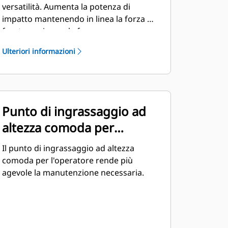
versatilità. Aumenta la potenza di
impatto mantenendo in linea la forza di
frantumazione e la forza
dell'avambraccio. Una staffa per il
Ulteriori informazioni
montaggio dall'alto trasferisce in modo
significativo la sollecitazione di ritorno e
flessione all'estremità dell'avambraccio,
riducendo l'impatto sulle strutture della
macchina. Una gamma completa di
Punto di ingrassaggio ad
staffe di montaggio è disponibile in base
altezza comoda per
all'attacco scelto.
l'operatore
Il punto di ingrassaggio ad altezza
comoda per l'operatore rende più
agevole la manutenzione necessaria.