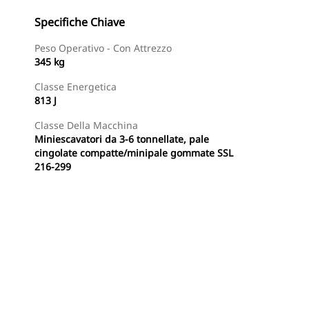
Specifiche Chiave
Peso Operativo - Con Attrezzo
345 kg
Classe Energetica
813 J
Classe Della Macchina
Miniescavatori da 3-6 tonnellate, pale
cingolate compatte/minipale gommate SSL
216-299
Acquista Ora
Richiedi Un Preventivo