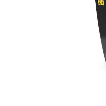
H55s
Van
Cambia modello