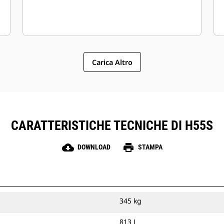
Carica Altro
CARATTERISTICHE TECNICHE DI H55S
cloud_download
print
DOWNLOAD
STAMPA
345 kg
813 J