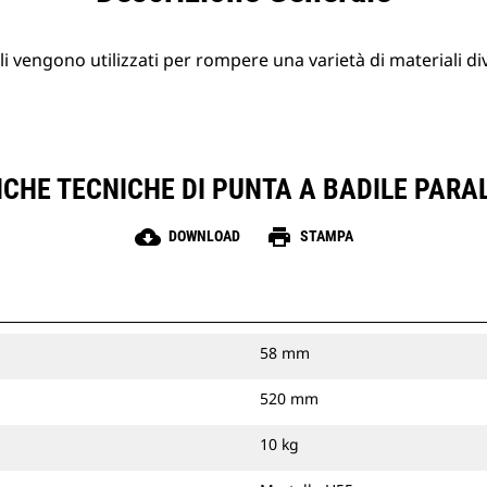
li vengono utilizzati per rompere una varietà di materiali div
CHE TECNICHE DI PUNTA A BADILE PARA
cloud_download
print
DOWNLOAD
STAMPA
58 mm
520 mm
10 kg