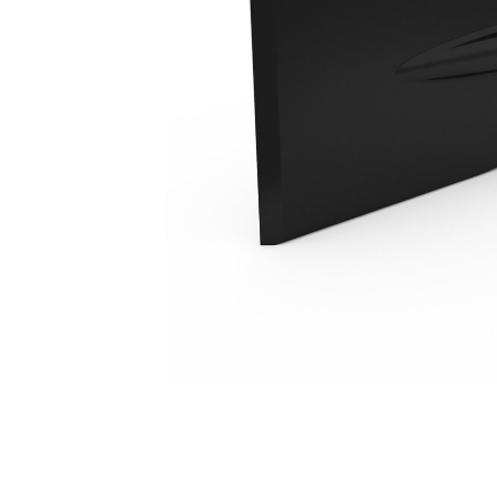
Punta A Badile Parallela Per H55
Van
Cambia modello