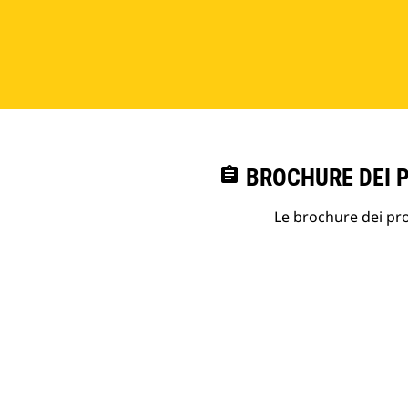
assignment
BROCHURE DEI 
Le brochure dei prod