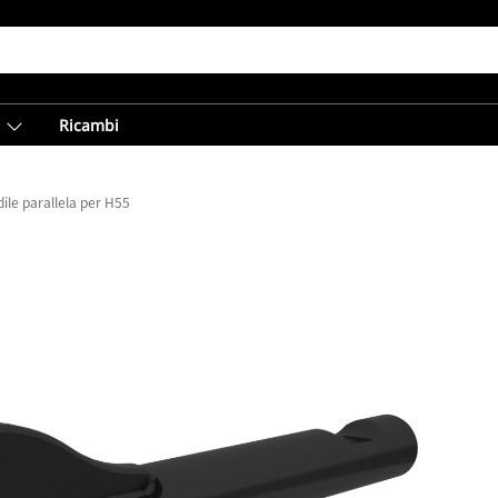
Ricambi
ile parallela per H55