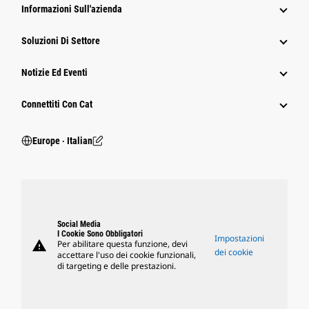
Informazioni Sull'azienda
Soluzioni Di Settore
Notizie Ed Eventi
Connettiti Con Cat
Europe ‧ Italian
Social Media
I Cookie Sono Obbligatori
Impostazioni
warning
Per abilitare questa funzione, devi
dei cookie
accettare l'uso dei cookie funzionali,
di targeting e delle prestazioni.