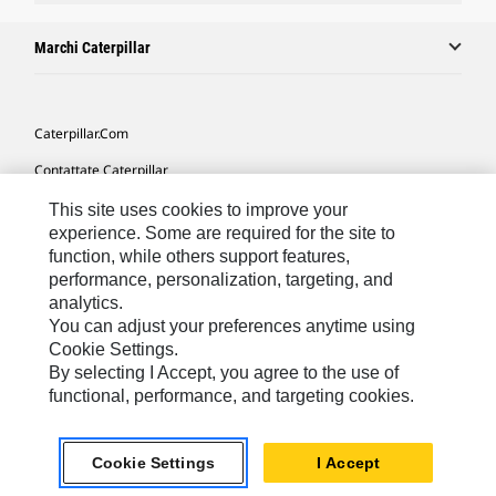
Marchi Caterpillar
Caterpillar.com
Contattate Caterpillar
Le Mie Preferenze Di Marketing
This site uses cookies to improve your
experience. Some are required for the site to
Mappa Del Sito
function, while others support features,
performance, personalization, targeting, and
Cookie Settings
analytics.
Informazioni Legali
You can adjust your preferences anytime using
Cookie Settings.
Tutela Della Privacy
By selecting I Accept, you agree to the use of
functional, performance, and targeting cookies.
Europe - Italian
© 2026 Caterpillar. Tutti i diritti riservati.
Cookie Settings
I Accept