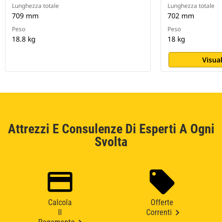
Lunghezza totale
Lunghezza totale
709 mm
702 mm
Peso
Peso
18.8 kg
18 kg
Visual
Attrezzi E Consulenze Di Esperti A Ogni
Svolta
Calcola
Offerte
Il
Correnti