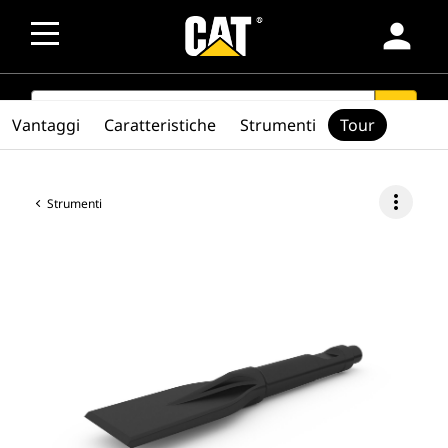
person
SEARCH
search
Vantaggi
Caratteristiche
Strumenti
Tour
more_vert
Strumenti