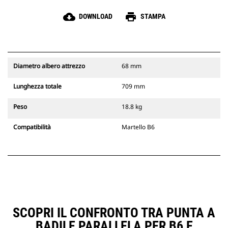
cloud_download
print
DOWNLOAD
STAMPA
Diametro albero attrezzo
68 mm
Lunghezza totale
709 mm
Peso
18.8 kg
Compatibilità
Martello B6
SCOPRI IL CONFRONTO TRA PUNTA A
BADILE PARALLELA PER B6 E