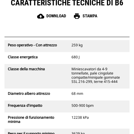
CARATTERISTICHE TECNICHE DI B6
cloud_download
print
DOWNLOAD
STAMPA
Peso operativo - Con attrezzo
259 kg
Classe energetica
680 J
Classe della macchina
Miniescavatori da 4-9
tonnellate, pale cingolate
compatte/minipale gommate
SSL 216-299, terne 415-444
Diametro albero attrezzo
68 mm
Frequenza d'impatto
500-900 bpm
Pressione di funzionamento
12238 kPa
minima
Peso per il supporto minimo
3629 kg