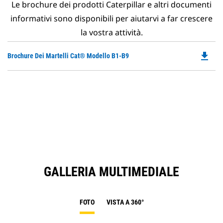
Le brochure dei prodotti Caterpillar e altri documenti
informativi sono disponibili per aiutarvi a far crescere
la vostra attività.
file_download
Do
Brochure Dei Martelli Cat® Modello B1-B9
P
O
in
a
N
Ta
GALLERIA MULTIMEDIALE
FOTO
VISTA A 360°