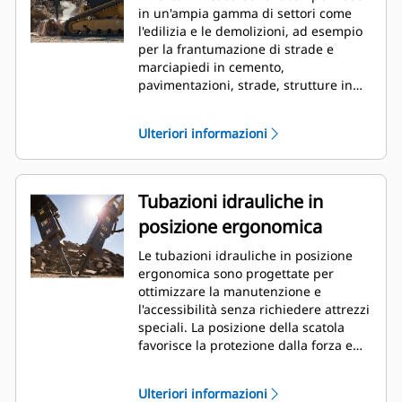
in un'ampia gamma di settori come
l'edilizia e le demolizioni, ad esempio
per la frantumazione di strade e
marciapiedi in cemento,
pavimentazioni, strade, strutture in
muratura, preparazione dei cantieri e
giardini e per la rottura di superfici
Ulteriori informazioni
congelate per la riparazione delle
utenze.
Tubazioni idrauliche in
posizione ergonomica
Le tubazioni idrauliche in posizione
ergonomica sono progettate per
ottimizzare la manutenzione e
l'accessibilità senza richiedere attrezzi
speciali. La posizione della scatola
favorisce la protezione dalla forza e
dallo sporco durante l'impatto, ma
consente l'accesso tramite chiave. Le
Ulteriori informazioni
tubazioni idrauliche e la pressione