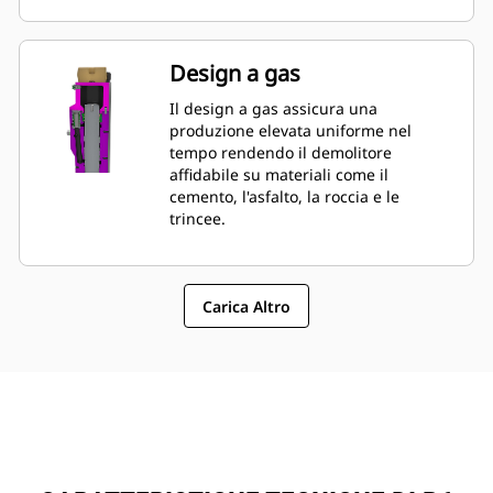
lato testa posteriore possono essere
verificate e caricate mentre il
demolitore viene montato sulla
Design a gas
macchina, consentendo il
monitoraggio rapido delle condizioni
Il design a gas assicura una
dello stesso.
produzione elevata uniforme nel
tempo rendendo il demolitore
affidabile su materiali come il
cemento, l'asfalto, la roccia e le
trincee.
Carica Altro