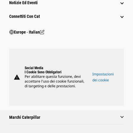
Notizie Ed Eventi
Connettiti Con Cat
Europe ‧ Italian
Social Media
I Cookie Sono Obbligatori
Impostazioni
warning
Per abilitare questa funzione, devi
dei cookie
accettare l'uso dei cookie funzionali,
di targeting e delle prestazioni.
Marchi Caterpillar