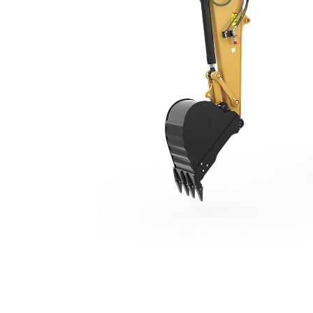
308 CR
Van
Cambia modello