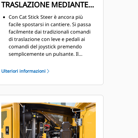
TRASLAZIONE MEDIANTE
STERZO AVAMBRACCIO
Con Cat Stick Steer è ancora più
facile spostarsi in cantiere. Si passa
facilmente dai tradizionali comandi
di traslazione con leve e pedali ai
comandi del joystick premendo
semplicemente un pulsante. Il
vantaggio di fare meno sforzo e di
avere un controllo migliorato è a
Ulteriori informazioni
portata di mano!