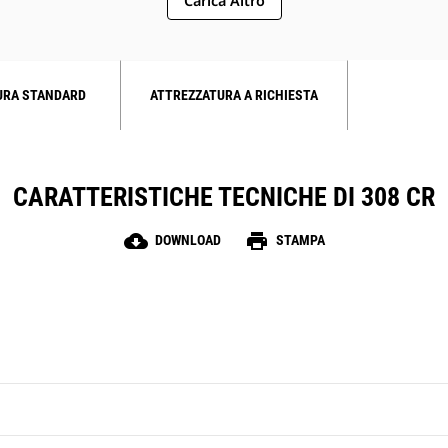
Carica Altro
URA STANDARD
ATTREZZATURA A RICHIESTA
CARATTERISTICHE TECNICHE DI 308 CR
cloud_download
print
DOWNLOAD
STAMPA