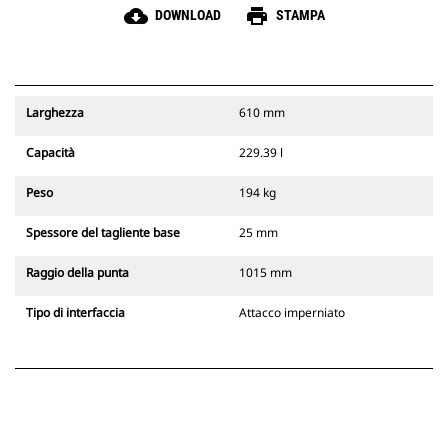
cloud_download
print
DOWNLOAD
STAMPA
Larghezza
610 mm
Capacità
229.39 l
Peso
194 kg
Spessore del tagliente base
25 mm
Raggio della punta
1015 mm
Tipo di interfaccia
Attacco imperniato