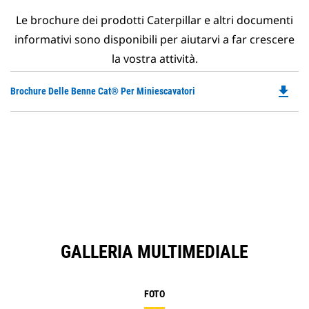
Le brochure dei prodotti Caterpillar e altri documenti
informativi sono disponibili per aiutarvi a far crescere
la vostra attività.
file_download
Do
Brochure Delle Benne Cat® Per Miniescavatori
P
O
in
a
N
Ta
GALLERIA MULTIMEDIALE
FOTO