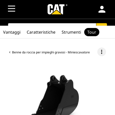
person
SEARCH
search
Vantaggi
Caratteristiche
Strumenti
Tour
more_vert
Benne da roccia per impieghi gravosi - Miniescavatore