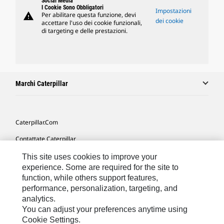
Social Media
I Cookie Sono Obbligatori
Impostazioni
warning
Per abilitare questa funzione, devi
dei cookie
accettare l'uso dei cookie funzionali,
di targeting e delle prestazioni.
Marchi Caterpillar
Caterpillar.com
Contattate Caterpillar
Le Mie Preferenze Di Marketing
This site uses cookies to improve your
experience. Some are required for the site to
Mappa Del Sito
function, while others support features,
performance, personalization, targeting, and
Cookie Settings
analytics.
Informazioni Legali
You can adjust your preferences anytime using
Cookie Settings.
Tutela Della Privacy