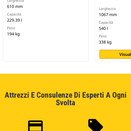
Larghezza
610 mm
Larghezza
Capacità
1067 mm
229.39 l
Capacità
Peso
540 l
194 kg
Peso
338 kg
Visual
Attrezzi E Consulenze Di Esperti A Ogni
Svolta