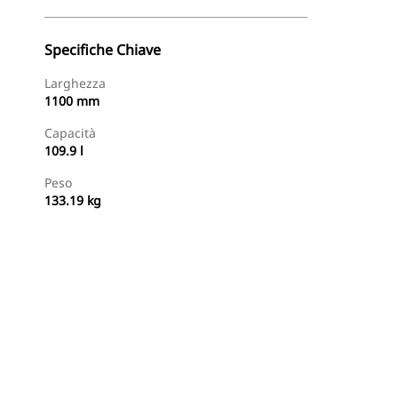
Specifiche Chiave
Larghezza
1100 mm
Capacità
109.9 l
Peso
133.19 kg
Acquista Ora
Richiedi Un Preventivo