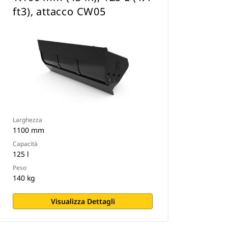
ft3), attacco CW05
Larghezza
1100 mm
Capacità
125 l
Peso
140 kg
Visualizza Dettagli