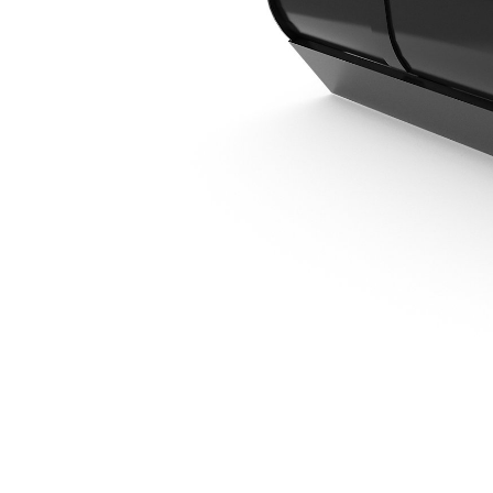
1.100 Mm
Van
Cambia modello