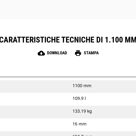
CARATTERISTICHE TECNICHE DI 1.100 M
cloud_download
print
DOWNLOAD
STAMPA
1100 mm
109.9 l
133.19 kg
16 mm