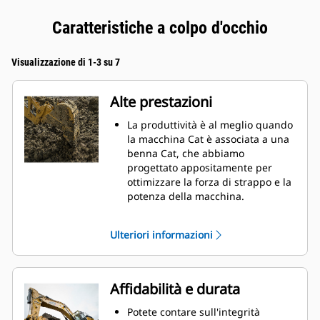
Caratteristiche a colpo d'occhio
Visualizzazione di 1-3 su 7
Alte prestazioni
La produttività è al meglio quando
la macchina Cat è associata a una
benna Cat, che abbiamo
progettato appositamente per
ottimizzare la forza di strappo e la
potenza della macchina.
Il rivestimento a doppio raggio
migliora il flusso di materiale nella
Ulteriori informazioni
benna. Il gioco del tallone
aggiunto assicura che il fondo
della benna non si trascini,
riducendo i costi della
Affidabilità e durata
manutenzione.
I consumi di carburante si
Potete contare sull'integrità