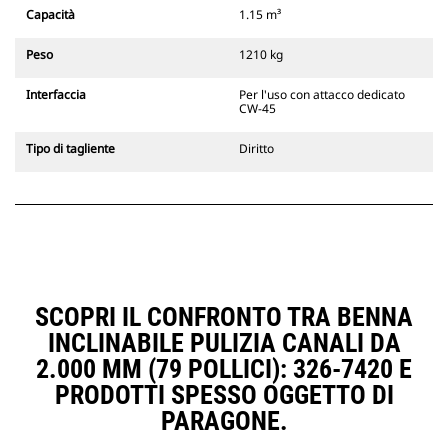
Gli attacchi rapidi spinotto-benna
Capacità
1.15 m³
Cat sono compatibili con gli
escavatori cingolati 311-352 e tutti
Peso
1210 kg
gli escavatori gommati. Sono
inoltre disponibili gli attacchi
Interfaccia
Per l'uso con attacco dedicato
larghezze per scavo di fossati.
CW-45
Gli attrezzi compatibili con il
sistema di attacco dedicato CW
Tipo di tagliente
Diritto
usano cerniere ad attacco rapido
fisse. Gli attacchi dedicati CW
includono un sistema di
bloccaggio a cuneo per mantenere
gli attrezzi agganciati.
Gli attacchi dedicati CW sono
disponibili per tutti gli escavatori
cingolati e gommati.
SCOPRI IL CONFRONTO TRA BENNA
INCLINABILE PULIZIA CANALI DA
2.000 MM (79 POLLICI): 326-7420 E
PRODOTTI SPESSO OGGETTO DI
PARAGONE.