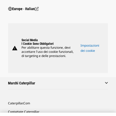
Europe ‧ Italian
Social Media
I Cookie Sono Obbligatori
Impostazioni
warning
Per abilitare questa funzione, devi
dei cookie
accettare l'uso dei cookie funzionali,
di targeting e delle prestazioni.
Marchi Caterpillar
Caterpillar.com
Contattate Caterpillar