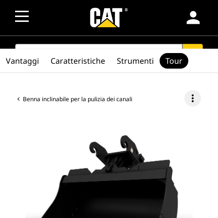
person
SEARCH
search
Vantaggi
Caratteristiche
Strumenti
Tour
more_vert
Benna inclinabile per la pulizia dei canali