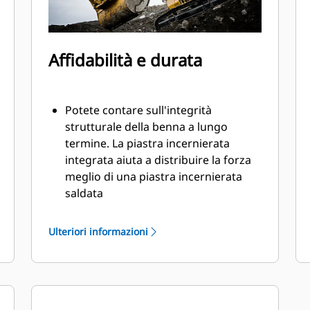
Affidabilità e durata
Potete contare sull'integrità
strutturale della benna a lungo
termine. La piastra incernierata
integrata aiuta a distribuire la forza
meglio di una piastra incernierata
saldata
Le benne Cat sono fabbricate con
elevata forza, in acciaio con
Ulteriori informazioni
resistenza all'abrasione,
specialmente per i componenti con
usura eccessiva
Proteggete aree della benna più
importanti e sottoposte a usura