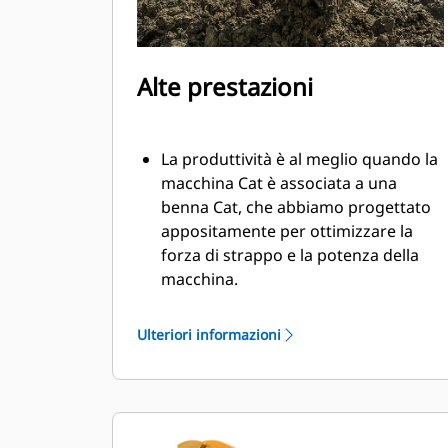
Alte prestazioni
La produttività è al meglio quando la
macchina Cat è associata a una
benna Cat, che abbiamo progettato
appositamente per ottimizzare la
forza di strappo e la potenza della
macchina.
Il rivestimento a doppio raggio
migliora il flusso di materiale nella
Ulteriori informazioni
benna. Il gioco del tallone aggiunto
assicura che il fondo della benna non
si trascini, riducendo i costi della
manutenzione.
I consumi di carburante si innalzano