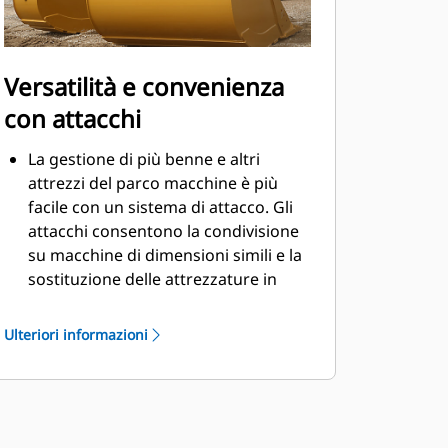
Versatilità e convenienza
con attacchi
La gestione di più benne e altri
attrezzi del parco macchine è più
facile con un sistema di attacco. Gli
attacchi consentono la condivisione
su macchine di dimensioni simili e la
sostituzione delle attrezzature in
pochi secondi senza dover lasciare la
cabina.
Ulteriori informazioni
Le benne che possono essere fissate
con perni direttamente alla macchina
sono compatibili anche con gli
®
attacchi spinotto-benna Cat
, ad
eccezione delle benne Performance