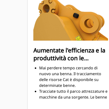
sensibilmente durante le operazioni
di scavo. Le benne Cat sono
progettate per tagliare il materiale in
modo veloce e migliorare il
rendimento operativo globale della
macchina.
Caricate più materiale in meno
tempo. La forma e i fianchi della
Aumentate l'efficienza e la
benna mantengono la maggior parte
produttività con le
del materiale nella benna durante il
carico.
tecnologie integrate Cat
Mai perdere tempo cercando di
Connect
nuovo una benna. Il tracciamento
delle risorse Cat è disponibile su
determinate benne.
Tracciate tutto il parco attrezzature e
macchine da una sorgente. Le benne
con tracciamento delle risorse
possono essere visualizzate