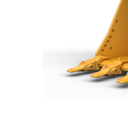
Benna Per Impieghi Generici Da 1.000 Mm (40 Pollici): 550-9723
Van
Cambia modello