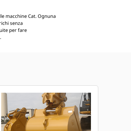
lle macchine Cat. Ognuna
richi senza
uite per fare
.