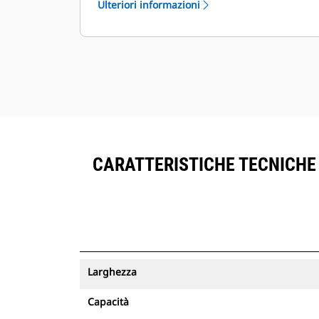
Ulteriori informazioni
®
all'interno di VisionLink
accanto
all'attrezzatura sottoscritta del
™
Product Link
.
Mantenere le risorse in sicurezza. Le
benne con un tracciamento delle
risorse inviano un avviso se lasciano
il limite di un sito facile da
configurare.
CARATTERISTICHE TECNICHE D
Larghezza
Capacità