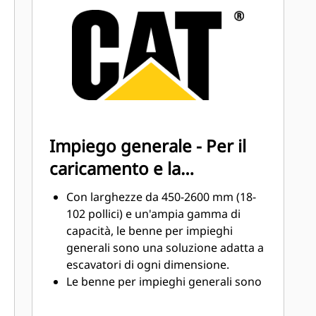
elevata con le parti di usura (GET,
Ground Engaging Tools) Cat
Aumentate la produzione in
applicazioni impegnative, migliorate
la penetrazione dei materiali e
®
™
accelerate i cicli con Cat
Advansys
GET
Accelerate l'installazione e la
Impiego generale - Per il
rimozione delle punte con il sistema
caricamento e la
senza martello GET Advansys
Assicurate la massima stabilità di
movimentazione dei
Con larghezze da 450-2600 mm (18-
punte e adattatori utilizzando
materiali universale
102 pollici) e un'ampia gamma di
unicamente attrezzi manuali di base
capacità, le benne per impieghi
con il sistema di ritenuta CapSure
generali sono una soluzione adatta a
Riducete i costi della manutenzione
escavatori di ogni dimensione.
selezionando il GET giusto per la
Le benne per impieghi generali sono
benna e la combinazione di
adatte a materiali quali detriti,
applicazioni. Le punte della benna
terriccio e ghiaino e ad applicazioni