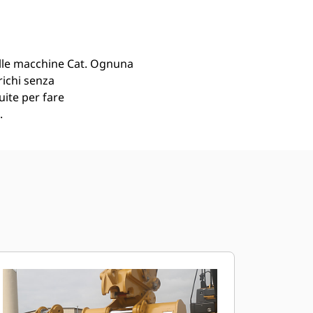
Trova Dealer
Richiedi Un Preventivo
lle macchine Cat. Ognuna
richi senza
uite per fare
.