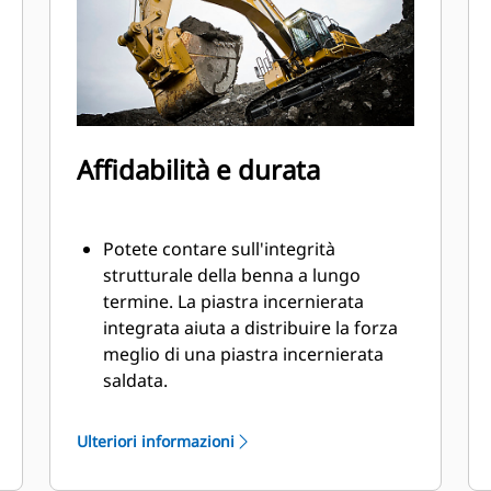
Affidabilità e durata
Potete contare sull'integrità
strutturale della benna a lungo
termine. La piastra incernierata
integrata aiuta a distribuire la forza
meglio di una piastra incernierata
saldata.
Le benne Cat sono fabbricate con
elevata forza, in acciaio con
Ulteriori informazioni
resistenza all'abrasione,
specialmente per i componenti con