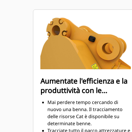
si trascini, riducendo i costi della
manutenzione.
I consumi di carburante si innalzano
sensibilmente durante le operazioni
di scavo. Le benne Cat sono
progettate per tagliare il materiale in
modo veloce e migliorare il
rendimento operativo globale della
macchina.
Caricate più materiale in meno
tempo. La forma e i fianchi della
Aumentate l'efficienza e la
benna mantengono la maggior parte
produttività con le
del materiale nella benna durante il
carico.
tecnologie integrate Cat
Mai perdere tempo cercando di
Connect
nuovo una benna. Il tracciamento
delle risorse Cat è disponibile su
determinate benne.
Tracciate tutto il parco attrezzature e