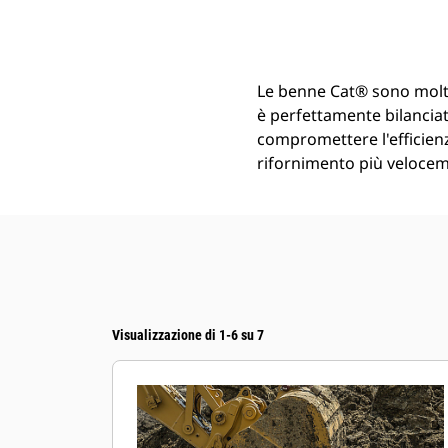
Benna Inclinabile Pulizia Canali Da 2.200 Mm (87 Pollici): 326-7422
Van
Cambia modello
Le benne Cat® sono molt
è perfettamente bilanciata
compromettere l'efficienz
rifornimento più veloceme
Visualizzazione di 1-6 su 7