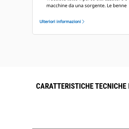
macchine da una sorgente. Le benne
con tracciamento delle risorse
possono essere visualizzate
Ulteriori informazioni
®
all'interno di VisionLink
accanto
all'attrezzatura sottoscritta del
™
Product Link
.
Mantenere le risorse in sicurezza. Le
benne con un tracciamento delle
risorse inviano un avviso se lasciano
il limite di un sito facile da
configurare.
CARATTERISTICHE TECNICHE D