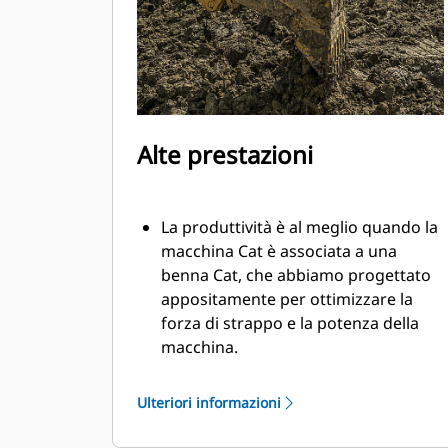
Alte prestazioni
La produttività è al meglio quando la
macchina Cat è associata a una
benna Cat, che abbiamo progettato
appositamente per ottimizzare la
forza di strappo e la potenza della
macchina.
Il rivestimento a doppio raggio
migliora il flusso di materiale nella
Ulteriori informazioni
benna. Il gioco del tallone aggiunto
assicura che il fondo della benna non