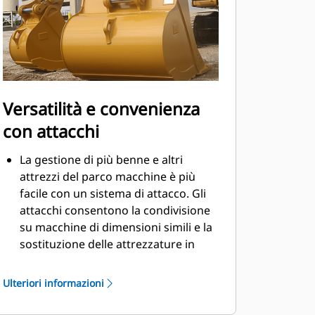
Versatilità e convenienza
con attacchi
La gestione di più benne e altri
attrezzi del parco macchine è più
facile con un sistema di attacco. Gli
attacchi consentono la condivisione
su macchine di dimensioni simili e la
sostituzione delle attrezzature in
pochi secondi senza dover lasciare la
cabina.
Ulteriori informazioni
Le benne che possono essere fissate
con perni direttamente alla macchina