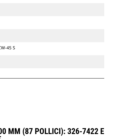
materiali e riducendo le possibilità di
schiacciamenti o perdite.
Il perno centrale ruota su cuscinetti
lubrificati in acciaio temprato che
riducono l'usura e garantiscono la
costanza del controllo di precisione
della benne nel tempo.
 CW-45 S
Le benne inclinabili per la pulizia di
canali sono compatibili con Cat®
Grade Control e dotate di staffe che
ne consentono l'attacco diretto alla
macchina o l'uso con attacco
spinotto benna Cat o un attacco
dedicato CW.
 MM (87 POLLICI): 326-7422 E