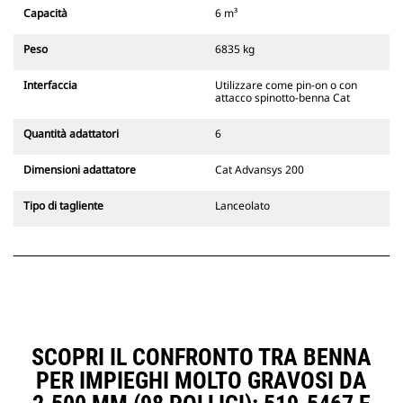
Gli attacchi rapidi spinotto-benna
Capacità
6 m³
Cat sono compatibili con gli
escavatori cingolati 311-352 e tutti
Peso
6835 kg
gli escavatori gommati. Sono
inoltre disponibili gli attacchi
Interfaccia
Utilizzare come pin-on o con
larghezze per scavo di fossati.
attacco spinotto-benna Cat
Gli attrezzi compatibili con il
sistema di attacco dedicato CW
Quantità adattatori
6
usano cerniere ad attacco rapido
fisse. Gli attacchi dedicati CW
Dimensioni adattatore
Cat Advansys 200
includono un sistema di
bloccaggio a cuneo per mantenere
Tipo di tagliente
Lanceolato
gli attrezzi agganciati.
Gli attacchi dedicati CW sono
disponibili per tutti gli escavatori
cingolati e gommati.
SCOPRI IL CONFRONTO TRA BENNA
PER IMPIEGHI MOLTO GRAVOSI DA