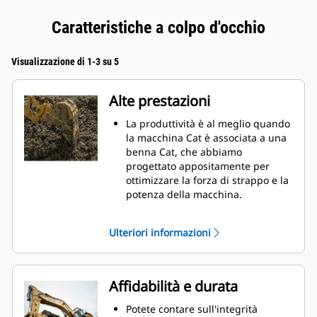
Caratteristiche a colpo d'occhio
Visualizzazione di 1-3 su 5
Alte prestazioni
La produttività è al meglio quando
la macchina Cat è associata a una
benna Cat, che abbiamo
progettato appositamente per
ottimizzare la forza di strappo e la
potenza della macchina.
Il rivestimento a doppio raggio
migliora il flusso di materiale nella
Ulteriori informazioni
benna. Il gioco del tallone
aggiunto assicura che il fondo
della benna non si trascini,
riducendo i costi della
Affidabilità e durata
manutenzione.
I consumi di carburante si
Potete contare sull'integrità