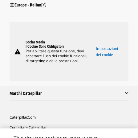
Europe ‧ Italian
Social Media
I Cookie Sono Obbligatori
Impostazioni
warning
Per abilitare questa funzione, devi
dei cookie
accettare l'uso dei cookie funzionali,
di targeting e delle prestazioni.
Marchi Caterpillar
Caterpillar.com
Contattate Caterpillar
Le Mie Preferenze Di Marketing