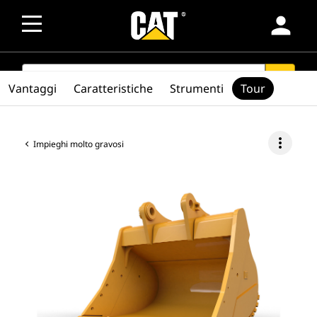
person
SEARCH
search
Vantaggi
Caratteristiche
Strumenti
Tour
more_vert
Impieghi molto gravosi