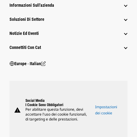
Informazioni Sull'azienda
Soluzioni Di Settore
Notizie Ed Eventi
Connettiti Con Cat
Europe ‧ Italian
Social Media
I Cookie Sono Obbligatori
Impostazioni
warning
Per abilitare questa funzione, devi
dei cookie
accettare l'uso dei cookie funzionali,
di targeting e delle prestazioni.