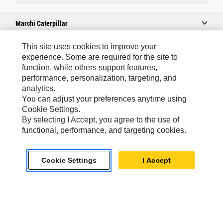
Marchi Caterpillar
This site uses cookies to improve your
experience. Some are required for the site to
Caterpillar.com
function, while others support features,
performance, personalization, targeting, and
Contattate Caterpillar
analytics.
Le Mie Preferenze Di Marketing
You can adjust your preferences anytime using
Cookie Settings.
Mappa Del Sito
By selecting I Accept, you agree to the use of
Cookie Settings
functional, performance, and targeting cookies.
Informazioni Legali
Cookie Settings
I Accept
Tutela Della Privacy
Europe - Italian
© 2026 Caterpillar. Tutti i diritti riservati.