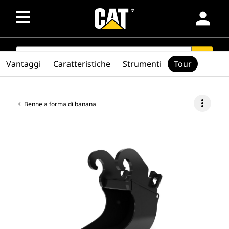
person
SEARCH
search
Vantaggi
Caratteristiche
Strumenti
Tour
more_vert
Benne a forma di banana