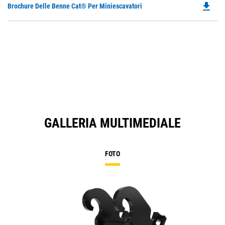
file_download
Do
Brochure Delle Benne Cat® Per Miniescavatori
P
O
in
a
N
Ta
GALLERIA MULTIMEDIALE
FOTO