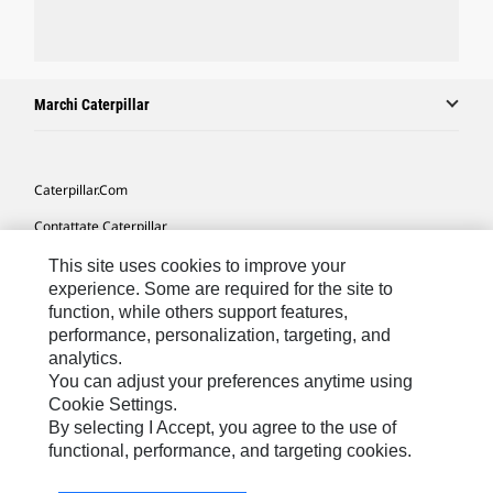
Marchi Caterpillar
Caterpillar.com
Contattate Caterpillar
Le Mie Preferenze Di Marketing
This site uses cookies to improve your
experience. Some are required for the site to
Mappa Del Sito
function, while others support features,
performance, personalization, targeting, and
Cookie Settings
analytics.
Informazioni Legali
You can adjust your preferences anytime using
Cookie Settings.
Tutela Della Privacy
By selecting I Accept, you agree to the use of
functional, performance, and targeting cookies.