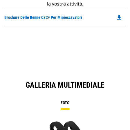
la vostra attività.
file_download
Do
Brochure Delle Benne Cat® Per Miniescavatori
P
O
in
a
N
Ta
GALLERIA MULTIMEDIALE
FOTO