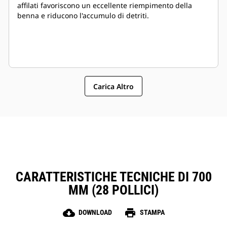
affilati favoriscono un eccellente riempimento della
benna e riducono l'accumulo di detriti.
Carica Altro
CARATTERISTICHE TECNICHE DI 700
MM (28 POLLICI)
cloud_download
print
DOWNLOAD
STAMPA