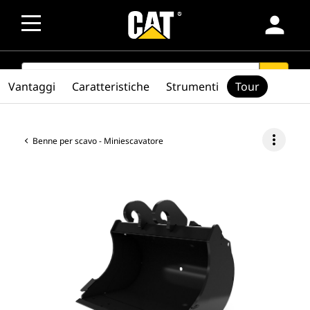
person
SEARCH
search
Vantaggi
Caratteristiche
Strumenti
Tour
more_vert
Benne per scavo - Miniescavatore