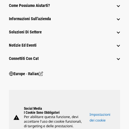
Come Possiamo Aiutarti?
Informazioni Sull'azienda
Soluzioni Di Settore
Notizie Ed Eventi
Connettiti Con Cat
Europe ‧ Italian
Social Media
I Cookie Sono Obbligatori
Impostazioni
warning
Per abilitare questa funzione, devi
dei cookie
accettare l'uso dei cookie funzionali,
di targeting e delle prestazioni.