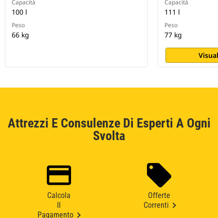
Capacità
Capacità
100 l
111 l
Peso
Peso
66 kg
77 kg
Visual
Attrezzi E Consulenze Di Esperti A Ogni
Svolta
Calcola
Offerte
Il
Correnti
Pagamento