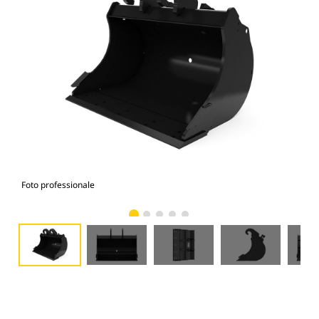
Foto professionale
Vist