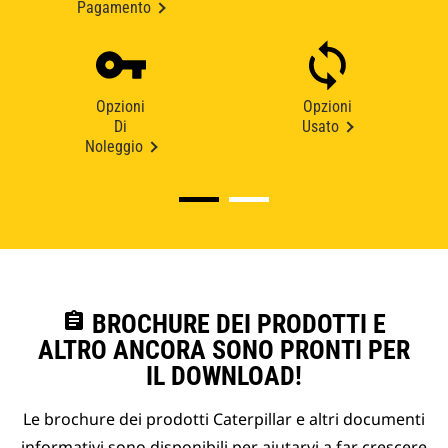
Pagamento
Opzioni
Opzioni
Di
Usato
Noleggio
assignment
BROCHURE DEI PRODOTTI E
ALTRO ANCORA SONO PRONTI PER
IL DOWNLOAD!
Le brochure dei prodotti Caterpillar e altri documenti
informativi sono disponibili per aiutarvi a far crescere