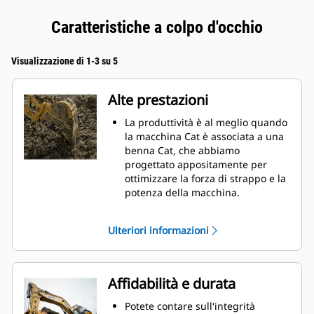
Caratteristiche a colpo d'occhio
Visualizzazione di 1-3 su 5
Alte prestazioni
La produttività è al meglio quando
la macchina Cat è associata a una
benna Cat, che abbiamo
progettato appositamente per
ottimizzare la forza di strappo e la
potenza della macchina.
Il rivestimento a doppio raggio
migliora il flusso di materiale nella
Ulteriori informazioni
benna. Il gioco del tallone
aggiunto assicura che il fondo
della benna non si trascini,
riducendo i costi della
Affidabilità e durata
manutenzione.
I consumi di carburante si
Potete contare sull'integrità