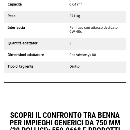
Gli attacchi rapidi spinotto-benna
Capacità
0.64 m³
Cat sono compatibili con gli
escavatori cingolati 311-352 e tutti
Peso
571 kg
gli escavatori gommati. Sono
inoltre disponibili gli attacchi
Interfaccia
Per l'uso con attacco dedicato
larghezze per scavo di fossati.
CW-40s
Gli attrezzi compatibili con il
sistema di attacco dedicato CW
Quantità adattatori
3
usano cerniere ad attacco rapido
fisse. Gli attacchi dedicati CW
Dimensioni adattatore
Cat Advansys 80
includono un sistema di
bloccaggio a cuneo per mantenere
Tipo di tagliente
Diritto
gli attrezzi agganciati.
Gli attacchi dedicati CW sono
disponibili per tutti gli escavatori
cingolati e gommati.
SCOPRI IL CONFRONTO TRA BENNA
PER IMPIEGHI GENERICI DA 750 MM