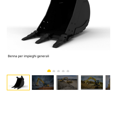
Benna per impieghi generali
336