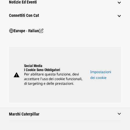
Notizie Ed Eventi
Connettiti Con Cat
Europe ‧ Italian
Social Media
I Cookie Sono Obbligatori
Impostazioni
warning
Per abilitare questa funzione, devi
dei cookie
accettare l'uso dei cookie funzionali,
di targeting e delle prestazioni.
Marchi Caterpillar