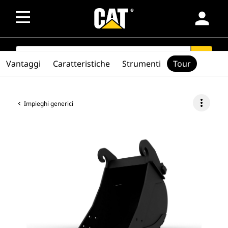
person
SEARCH
search
Vantaggi
Caratteristiche
Strumenti
Tour
more_vert
Impieghi generici