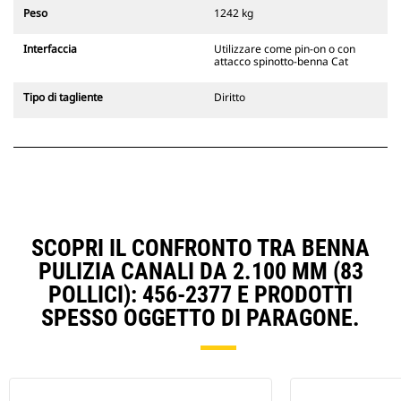
escavatori cingolati 311-352 e tutti
Peso
1242 kg
gli escavatori gommati. Sono
inoltre disponibili gli attacchi
Interfaccia
Utilizzare come pin-on o con
larghezze per scavo di fossati.
attacco spinotto-benna Cat
Gli attrezzi compatibili con il
sistema di attacco dedicato CW
Tipo di tagliente
Diritto
usano cerniere ad attacco rapido
fisse. Gli attacchi dedicati CW
includono un sistema di
bloccaggio a cuneo per mantenere
gli attrezzi agganciati.
Gli attacchi dedicati CW sono
disponibili per tutti gli escavatori
cingolati e gommati.
SCOPRI IL CONFRONTO TRA BENNA
PULIZIA CANALI DA 2.100 MM (83
POLLICI): 456-2377 E PRODOTTI
SPESSO OGGETTO DI PARAGONE.