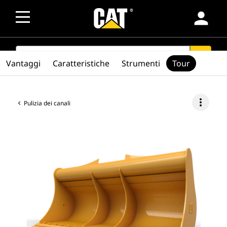
person
SEARCH
search
Vantaggi
Caratteristiche
Strumenti
Tour
more_vert
Pulizia dei canali