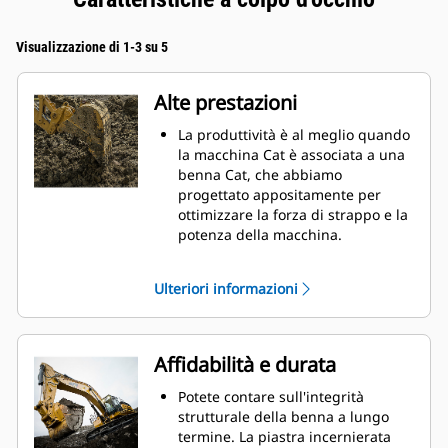
Visualizzazione di 1-3 su 5
Alte prestazioni
La produttività è al meglio quando
la macchina Cat è associata a una
benna Cat, che abbiamo
progettato appositamente per
ottimizzare la forza di strappo e la
potenza della macchina.
Il rivestimento a doppio raggio
migliora il flusso di materiale nella
Ulteriori informazioni
benna. Il gioco del tallone
aggiunto assicura che il fondo
della benna non si trascini,
riducendo i costi della
Affidabilità e durata
manutenzione.
I consumi di carburante si
Potete contare sull'integrità
innalzano sensibilmente durante
strutturale della benna a lungo
le operazioni di scavo. Le benne
termine. La piastra incernierata