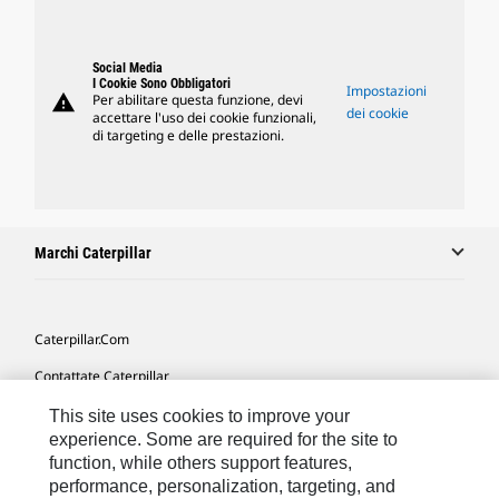
Social Media
I Cookie Sono Obbligatori
Impostazioni
warning
Per abilitare questa funzione, devi
dei cookie
accettare l'uso dei cookie funzionali,
di targeting e delle prestazioni.
Marchi Caterpillar
Caterpillar.com
Contattate Caterpillar
Le Mie Preferenze Di Marketing
This site uses cookies to improve your
experience. Some are required for the site to
Mappa Del Sito
function, while others support features,
performance, personalization, targeting, and
Cookie Settings