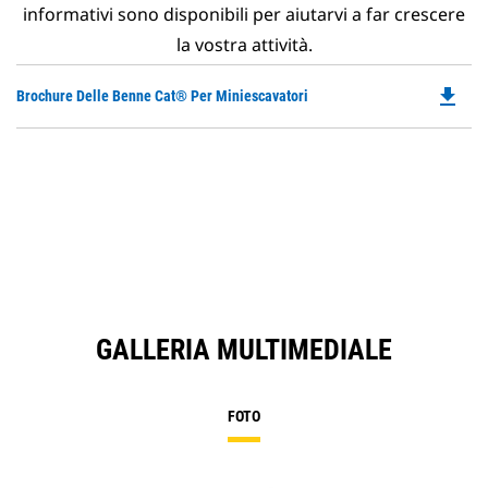
informativi sono disponibili per aiutarvi a far crescere
la vostra attività.
file_download
Do
Brochure Delle Benne Cat® Per Miniescavatori
P
O
in
a
N
Ta
GALLERIA MULTIMEDIALE
FOTO