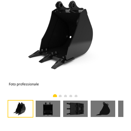
Foto professionale
Vist