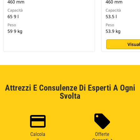
460 mm
460 mm
Capacità
Capacità
65 9 l
53.5 l
Peso
Peso
59 9 kg
53.9 kg
Visual
Attrezzi E Consulenze Di Esperti A Ogni
Svolta
Calcola
Offerte