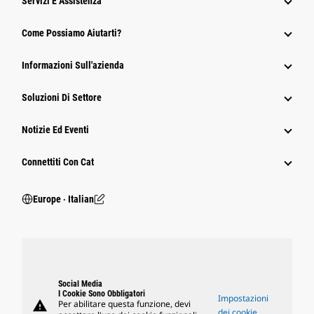
Servizi E Assistenza
Come Possiamo Aiutarti?
Informazioni Sull'azienda
Soluzioni Di Settore
Notizie Ed Eventi
Connettiti Con Cat
Europe ‧ Italian
Social Media
I Cookie Sono Obbligatori
Impostazioni
warning
Per abilitare questa funzione, devi
dei cookie