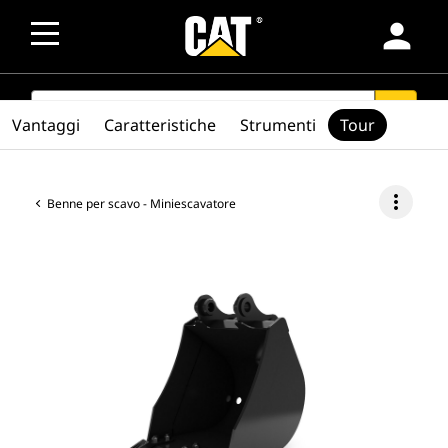
person
SEARCH
search
Vantaggi
Caratteristiche
Strumenti
Tour
more_vert
Benne per scavo - Miniescavatore