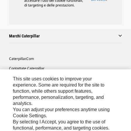
accettare l'uso dei cookie funzionali,
di targeting e delle prestazioni.
Marchi Caterpillar
Caterpillar.com
Contattate Caterpillar
Le Mie Preferenze Di Marketing
This site uses cookies to improve your
experience. Some are required for the site to
Mappa Del Sito
function, while others support features,
performance, personalization, targeting, and
Cookie Settings
analytics.
Informazioni Legali
You can adjust your preferences anytime using
Cookie Settings.
Tutela Della Privacy
By selecting I Accept, you agree to the use of
functional, performance, and targeting cookies.