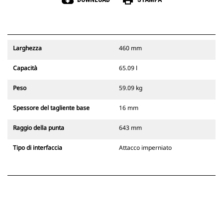
cloud_download
print
Larghezza
460 mm
Capacità
65.09 l
Peso
59.09 kg
Spessore del tagliente base
16 mm
Raggio della punta
643 mm
Tipo di interfaccia
Attacco imperniato