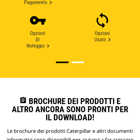
Pagamento
Opzioni
Opzioni
Di
Usato
Noleggio
assignment
BROCHURE DEI PRODOTTI E
ALTRO ANCORA SONO PRONTI PER
IL DOWNLOAD!
Le brochure dei prodotti Caterpillar e altri documenti
informativi sono disponibili per aiutarvi a far crescere