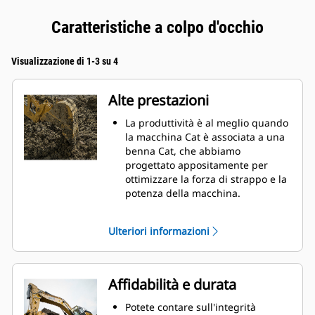
Caratteristiche a colpo d'occhio
Visualizzazione di 1-3 su 4
Alte prestazioni
La produttività è al meglio quando
la macchina Cat è associata a una
benna Cat, che abbiamo
progettato appositamente per
ottimizzare la forza di strappo e la
potenza della macchina.
Il rivestimento a doppio raggio
migliora il flusso di materiale nella
Ulteriori informazioni
benna. Il gioco del tallone
aggiunto assicura che il fondo
della benna non si trascini,
riducendo i costi della
Affidabilità e durata
manutenzione.
I consumi di carburante si
Potete contare sull'integrità