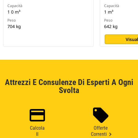
Capacità
Capacità
1 0 m³
1 m³
Peso
Peso
704 kg
642 kg
Visual
Attrezzi E Consulenze Di Esperti A Ogni
Svolta
Calcola
Offerte
Il
Correnti