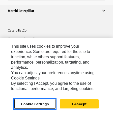
Marchi Caterpillar
Caterpillar.com
Contattate Caterpillar
This site uses cookies to improve your
Le Mie Preferenze Di Marketing
experience. Some are required for the site to
Mappa Del Sito
function, while others support features,
performance, personalization, targeting, and
Cookie Settings
analytics.
Informazioni Legali
You can adjust your preferences anytime using
Cookie Settings.
Tutela Della Privacy
By selecting I Accept, you agree to the use of
functional, performance, and targeting cookies.
Europe - Italian
© 2026 Caterpillar. Tutti i diritti riservati.
Cookie Settings
I Accept