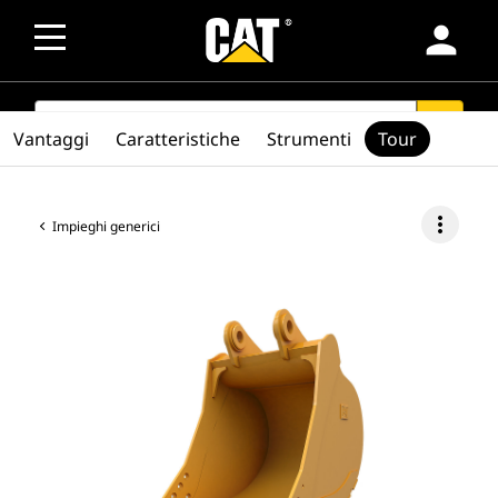
person
SEARCH
search
Vantaggi
Caratteristiche
Strumenti
Tour
more_vert
Impieghi generici