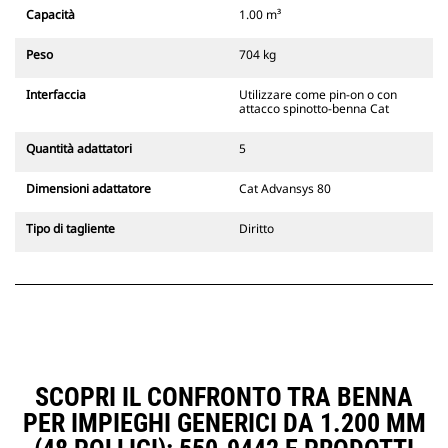
Gli attacchi rapidi spinotto-benna
Capacità
1.00 m³
Cat sono compatibili con gli
escavatori cingolati 311-352 e tutti
Peso
704 kg
gli escavatori gommati. Sono
inoltre disponibili gli attacchi
Interfaccia
Utilizzare come pin-on o con
larghezze per scavo di fossati.
attacco spinotto-benna Cat
Gli attrezzi compatibili con il
sistema di attacco dedicato CW
Quantità adattatori
5
usano cerniere ad attacco rapido
fisse. Gli attacchi dedicati CW
Dimensioni adattatore
Cat Advansys 80
includono un sistema di
bloccaggio a cuneo per mantenere
Tipo di tagliente
Diritto
gli attrezzi agganciati.
Gli attacchi dedicati CW sono
disponibili per tutti gli escavatori
cingolati e gommati.
SCOPRI IL CONFRONTO TRA BENNA
PER IMPIEGHI GENERICI DA 1.200 MM