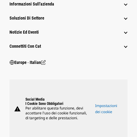
Informazioni Sull'azienda
Soluzioni Di Settore
Notizie Ed Eventi
Connettiti Con Cat
Europe ‧ Italian
Social Media
I Cookie Sono Obbligatori
Impostazioni
warning
Per abilitare questa funzione, devi
dei cookie
accettare l'uso dei cookie funzionali,
di targeting e delle prestazioni.